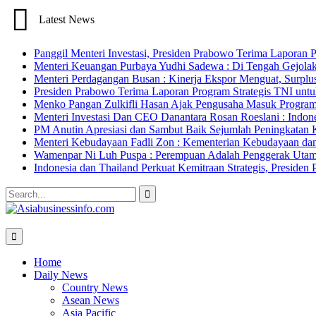
Latest News
Panggil Menteri Investasi, Presiden Prabowo Terima Lapor
Menteri Keuangan Purbaya Yudhi Sadewa : Di Tengah Gejolak
Menteri Perdagangan Busan : Kinerja Ekspor Menguat, Surpl
Presiden Prabowo Terima Laporan Program Strategis TNI unt
Menko Pangan Zulkifli Hasan Ajak Pengusaha Masuk Program 
Menteri Investasi Dan CEO Danantara Rosan Roeslani : Indone
PM Anutin Apresiasi dan Sambut Baik Sejumlah Peningkatan K
Menteri Kebudayaan Fadli Zon : Kementerian Kebudayaan da
Wamenpar Ni Luh Puspa : Perempuan Adalah Penggerak Utama
Indonesia dan Thailand Perkuat Kemitraan Strategis, Presi
Search
for:
Home
Daily News
Country News
Asean News
Asia Pacific