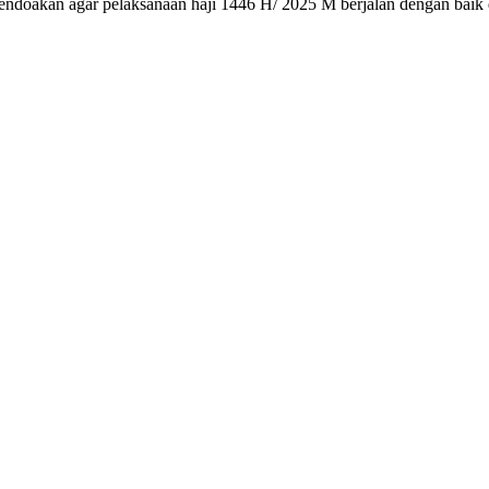
ndoakan agar pelaksanaan haji 1446 H/ 2025 M berjalan dengan baik d