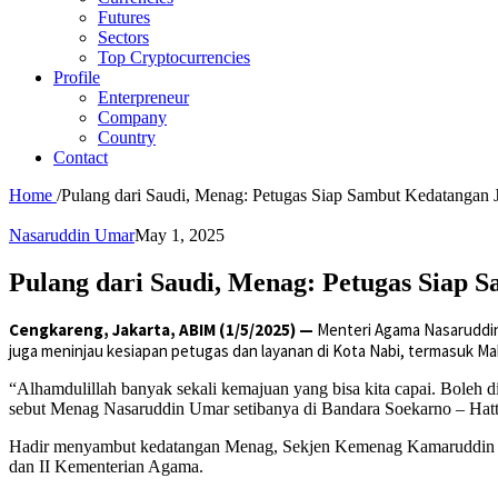
Futures
Sectors
Top Cryptocurrencies
Profile
Enterpreneur
Company
Country
Contact
Home
/
Pulang dari Saudi, Menag: Petugas Siap Sambut Kedatangan
Nasaruddin Umar
May 1, 2025
Pulang dari Saudi, Menag: Petugas Siap
Cengkareng, Jakarta, ABIM (1/5/2025) —
Menteri Agama Nasaruddin 
juga meninjau kesiapan petugas dan layanan di Kota Nabi, termasuk M
“Alhamdulillah banyak sekali kemajuan yang bisa kita capai. Boleh 
sebut Menag Nasaruddin Umar setibanya di Bandara Soekarno – Hat
Hadir menyambut kedatangan Menag, Sekjen Kemenag Kamaruddin Amin,
dan II Kementerian Agama.