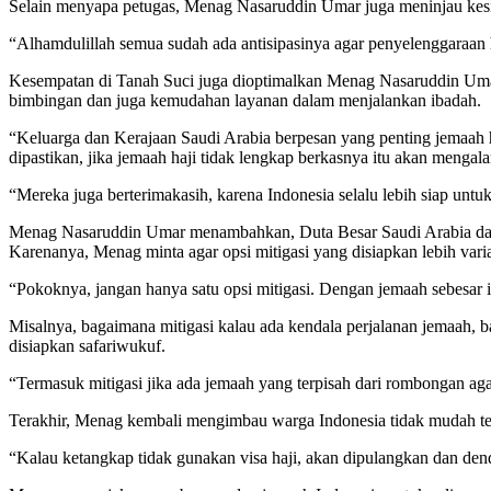
Selain menyapa petugas, Menag Nasaruddin Umar juga meninjau kesia
“Alhamdulillah semua sudah ada antisipasinya agar penyelenggaraan h
Kesempatan di Tanah Suci juga dioptimalkan Menag Nasaruddin Umar
bimbingan dan juga kemudahan layanan dalam menjalankan ibadah.
“Keluarga dan Kerajaan Saudi Arabia berpesan yang penting jemaah h
dipastikan, jika jemaah haji tidak lengkap berkasnya itu akan mengal
“Mereka juga berterimakasih, karena Indonesia selalu lebih siap un
Menag Nasaruddin Umar menambahkan, Duta Besar Saudi Arabia dan pe
Karenanya, Menag minta agar opsi mitigasi yang disiapkan lebih vari
“Pokoknya, jangan hanya satu opsi mitigasi. Dengan jemaah sebesar ini
Misalnya, bagaimana mitigasi kalau ada kendala perjalanan jemaah, b
disiapkan safariwukuf.
“Termasuk mitigasi jika ada jemaah yang terpisah dari rombongan aga
Terakhir, Menag kembali mengimbau warga Indonesia tidak mudah tergi
“Kalau ketangkap tidak gunakan visa haji, akan dipulangkan dan denda