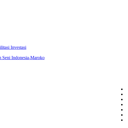
tasi Investasi
m Seni Indonesia-Maroko
D
B
A
M
M
P
C