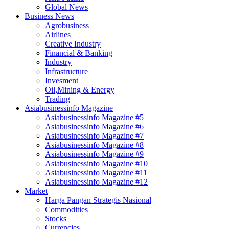
Global News
Business News
Agrobusiness
Airlines
Creative Industry
Financial & Banking
Industry
Infrastructure
Invesment
Oil,Mining & Energy
Trading
Asiabusinessinfo Magazine
Asiabusinessinfo Magazine #5
Asiabusinessinfo Magazine #6
Asiabusinessinfo Magazine #7
Asiabusinessinfo Magazine #8
Asiabusinessinfo Magazine #9
Asiabusinessinfo Magazine #10
Asiabusinessinfo Magazine #11
Asiabusinessinfo Magazine #12
Market
Harga Pangan Strategis Nasional
Commodities
Stocks
Currencies