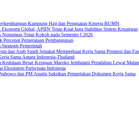
an Perkembangan Kampung Haji dan Penguatan Kinerja BUMN
 Ekonomi Global, APBN Tetap Kuat Jaga Stabilitas Sistem Keuangan
us Nonmigas Tetap Kokoh pada Semester I 2026
uk Percepat Pemerataan Pembangunan
Strategis Pemerintah
sia dan Arab Saudi Sepakat Memperkuat Kerja Sama Promosi dan Fasili
erja Sama Antara Indonesia-Thailand
n Kedutaan Besar Kerajaan Maroko Jembatani Peradaban Lewat Mala
 Ekosistem Pariwisata Indonesia
den Prabowo dan PM Anutin Saksikan Penunjukan Dokumen Kerja Sama