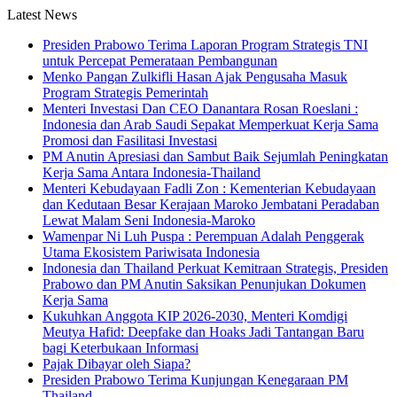
Latest News
Presiden Prabowo Terima Laporan Program Strategis TNI
untuk Percepat Pemerataan Pembangunan
Menko Pangan Zulkifli Hasan Ajak Pengusaha Masuk
Program Strategis Pemerintah
Menteri Investasi Dan CEO Danantara Rosan Roeslani :
Indonesia dan Arab Saudi Sepakat Memperkuat Kerja Sama
Promosi dan Fasilitasi Investasi
PM Anutin Apresiasi dan Sambut Baik Sejumlah Peningkatan
Kerja Sama Antara Indonesia-Thailand
Menteri Kebudayaan Fadli Zon : Kementerian Kebudayaan
dan Kedutaan Besar Kerajaan Maroko Jembatani Peradaban
Lewat Malam Seni Indonesia-Maroko
Wamenpar Ni Luh Puspa : Perempuan Adalah Penggerak
Utama Ekosistem Pariwisata Indonesia
Indonesia dan Thailand Perkuat Kemitraan Strategis, Presiden
Prabowo dan PM Anutin Saksikan Penunjukan Dokumen
Kerja Sama
Kukuhkan Anggota KIP 2026-2030, Menteri Komdigi
Meutya Hafid: Deepfake dan Hoaks Jadi Tantangan Baru
bagi Keterbukaan Informasi
Pajak Dibayar oleh Siapa?
Presiden Prabowo Terima Kunjungan Kenegaraan PM
Thailand