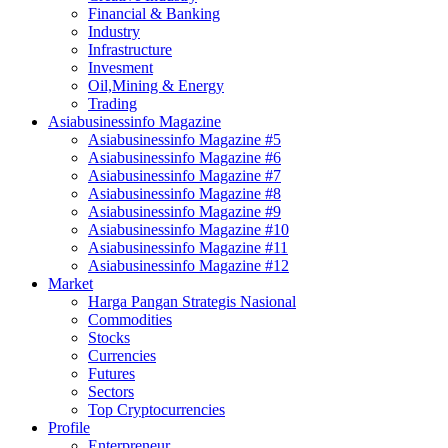
Financial & Banking
Industry
Infrastructure
Invesment
Oil,Mining & Energy
Trading
Asiabusinessinfo Magazine
Asiabusinessinfo Magazine #5
Asiabusinessinfo Magazine #6
Asiabusinessinfo Magazine #7
Asiabusinessinfo Magazine #8
Asiabusinessinfo Magazine #9
Asiabusinessinfo Magazine #10
Asiabusinessinfo Magazine #11
Asiabusinessinfo Magazine #12
Market
Harga Pangan Strategis Nasional
Commodities
Stocks
Currencies
Futures
Sectors
Top Cryptocurrencies
Profile
Enterpreneur