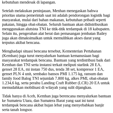
kebutuhan mendesak di lapangan.
Setelah melakukan peninjauan, Menhan menegaskan bahwa
prioritas utama pemerintah saat ini adalah pendorongan logistik bagi
masyarakat, mulai dari bahan makanan, kebutuhan pribadi seperti
pakaian, hingga obat-obatan. Seluruh bantuan akan didistribusikan
menggunakan alutsista TNI ke titik-titik terdampak di 18 kabupaten.
Selain itu, pengerahan alat berat dan pemasangan jembatan Bailey
juga akan dimaksimalkan untuk memulihkan akses darat yang
terputus akibat bencana.
Menghadapi situasi bencana tersebut, Kementerian Pertahanan
(Kemhan) juga turut menyalurkan bantuan kemanusiaan bagi
masyarakat terdampak bencana. Bantuan yang terdistribusi baik dari
Kemhan dan TNI serta instansi terkait meliputi starlink 28 EA,
genset 28 EA, mi instan 750 dus, tenda 38 set, kompresor 1 EA,
genset PLN 4 unit, sembako bansos PMI 1.175 kg, ransum dan
family food Balog TNI sejumlah 7.800 kg, alkes PMI, obat-obatan
1.234,6 kg, serta perahu Landing Craft Rubber (LCR) 20 EA untuk
memudahkan mobilisasi di wilayah yang sulit dijangkau.
Tidak hanya di Aceh, Kemhan juga berencana menyalurkan bantuan
ke Sumatera Utara, dan Sumatera Barat yang saat ini turut
terdampak bencana akibat hujan lebat yang menyebabkan banjir
serta tanah longsor.