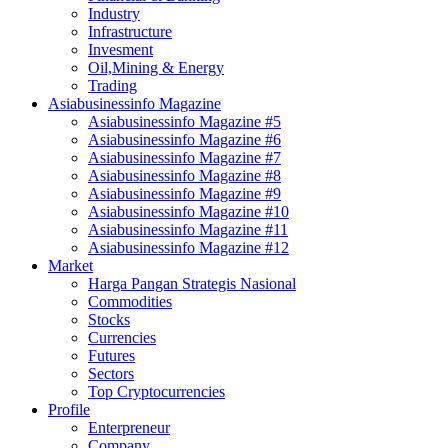
Industry
Infrastructure
Invesment
Oil,Mining & Energy
Trading
Asiabusinessinfo Magazine
Asiabusinessinfo Magazine #5
Asiabusinessinfo Magazine #6
Asiabusinessinfo Magazine #7
Asiabusinessinfo Magazine #8
Asiabusinessinfo Magazine #9
Asiabusinessinfo Magazine #10
Asiabusinessinfo Magazine #11
Asiabusinessinfo Magazine #12
Market
Harga Pangan Strategis Nasional
Commodities
Stocks
Currencies
Futures
Sectors
Top Cryptocurrencies
Profile
Enterpreneur
Company