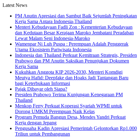
Latest News
PM Anutin Apresiasi dan Sambut Baik Sejumlah Peningkatan
Kerja Sama Antara Indonesia-Thailand
Menteri Kebudayaan Fadli Zon : Kementerian Kebudayaan
dan Kedutaan Besar Kerajaan Maroko Jembatani Peradaban
Lewat Malam Seni Indonesia-Maroko
Wamenpar Ni Luh Puspa : Perempuan Adalah Penggerak
Utama Ekosistem Pariwisata Indonesia
Indonesia dan Thailand Perkuat Kemitraan Strategis, Presiden
Prabowo dan PM Anutin Saksikan Penunjukan Dokumen
Kerja Sama
Kukuhkan Anggota KIP 2026-2030, Menteri Komdigi
Meutya Hafid: Deepfake dan Hoaks Jadi Tantangan Baru
bagi Keterbukaan Informasi
Pajak Dibayar oleh Siapa?
Presiden Prabowo Terima Kunjungan Kenegaraan PM
Thailand
Menkop Ferry Perkuat Koperasi Syariah WPMI untuk
Dorong UMKM Perempuan Naik Kelas
Program Pemuda Bangun Desa, Mendes Yandri Perkuat
Kerja dengan Jepang
Pengusaha Kadin Apresiasi Pemerintah Gelontorkan Rp1.000
Triliun untuk Pembangunan