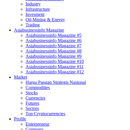
Industry
Infrastructure
Invesment
Oil,Mining & Energy
Trading
Asiabusinessinfo Magazine
Asiabusinessinfo Magazine #5
Asiabusinessinfo Magazine #6
Asiabusinessinfo Magazine #7
Asiabusinessinfo Magazine #8
Asiabusinessinfo Magazine #9
Asiabusinessinfo Magazine #10
Asiabusinessinfo Magazine #11
Asiabusinessinfo Magazine #12
Market
Harga Pangan Strategis Nasional
Commodities
Stocks
Currencies
Futures
Sectors
Top Cryptocurrencies
Profile
Enterpreneur
Company