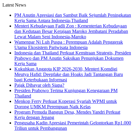
Latest News
PM Anutin Apresiasi dan Sambut Baik Sejumlah Peningkatan
Kerja Sama Antara Indonesia-Thailand
Menteri Kebudayaan Fadli Zon : Kementerian Kebudayaan
dan Kedutaan Besar Kerajaan Maroko Jembatani Peradaban
Lewat Malam Seni Indonesia-Maroko
Wamenpar Ni Luh Puspa : Perempuan Adalah Penggerak
Utama Ekosistem Pariwisata Indonesia
Indonesia dan Thailand Perkuat Kemitraan Strategis, Presiden
Prabowo dan PM Anutin Saksikan Penunjukan Dokumen
Kerja Sama
Kukuhkan Anggota KIP 2026-2030, Menteri Komdigi
Meutya Hafid: Deepfake dan Hoaks Jadi Tantangan Baru
bagi Keterbukaan Informasi
Pajak Dibayar oleh Siapa?
Presiden Prabowo Terima Kunjungan Kenegaraan PM
Thailand
Menkop Ferry Perkuat Koperasi Syariah WPMI untuk
Dorong UMKM Perempuan Naik Kelas
Program Pemuda Bangun Desa, Mendes Yandri Perkuat
Kerja dengan Jepang
Pengusaha Kadin Apresiasi Pemerintah Gelontorkan Rp1.000
Triliun untuk Pembangunan