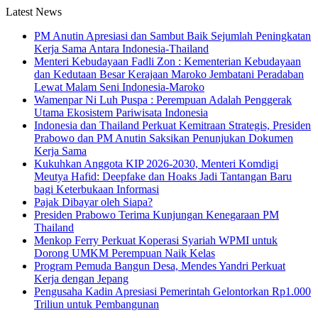
Latest News
PM Anutin Apresiasi dan Sambut Baik Sejumlah Peningkatan
Kerja Sama Antara Indonesia-Thailand
Menteri Kebudayaan Fadli Zon : Kementerian Kebudayaan
dan Kedutaan Besar Kerajaan Maroko Jembatani Peradaban
Lewat Malam Seni Indonesia-Maroko
Wamenpar Ni Luh Puspa : Perempuan Adalah Penggerak
Utama Ekosistem Pariwisata Indonesia
Indonesia dan Thailand Perkuat Kemitraan Strategis, Presiden
Prabowo dan PM Anutin Saksikan Penunjukan Dokumen
Kerja Sama
Kukuhkan Anggota KIP 2026-2030, Menteri Komdigi
Meutya Hafid: Deepfake dan Hoaks Jadi Tantangan Baru
bagi Keterbukaan Informasi
Pajak Dibayar oleh Siapa?
Presiden Prabowo Terima Kunjungan Kenegaraan PM
Thailand
Menkop Ferry Perkuat Koperasi Syariah WPMI untuk
Dorong UMKM Perempuan Naik Kelas
Program Pemuda Bangun Desa, Mendes Yandri Perkuat
Kerja dengan Jepang
Pengusaha Kadin Apresiasi Pemerintah Gelontorkan Rp1.000
Triliun untuk Pembangunan