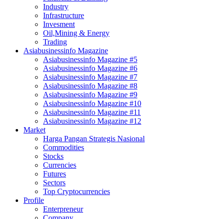
Industry
Infrastructure
Invesment
Oil,Mining & Energy
Trading
Asiabusinessinfo Magazine
Asiabusinessinfo Magazine #5
Asiabusinessinfo Magazine #6
Asiabusinessinfo Magazine #7
Asiabusinessinfo Magazine #8
Asiabusinessinfo Magazine #9
Asiabusinessinfo Magazine #10
Asiabusinessinfo Magazine #11
Asiabusinessinfo Magazine #12
Market
Harga Pangan Strategis Nasional
Commodities
Stocks
Currencies
Futures
Sectors
Top Cryptocurrencies
Profile
Enterpreneur
Company