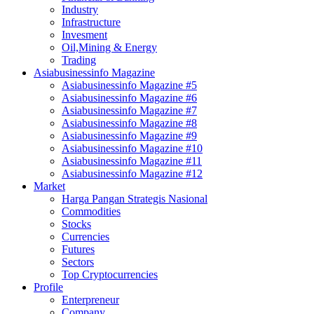
Industry
Infrastructure
Invesment
Oil,Mining & Energy
Trading
Asiabusinessinfo Magazine
Asiabusinessinfo Magazine #5
Asiabusinessinfo Magazine #6
Asiabusinessinfo Magazine #7
Asiabusinessinfo Magazine #8
Asiabusinessinfo Magazine #9
Asiabusinessinfo Magazine #10
Asiabusinessinfo Magazine #11
Asiabusinessinfo Magazine #12
Market
Harga Pangan Strategis Nasional
Commodities
Stocks
Currencies
Futures
Sectors
Top Cryptocurrencies
Profile
Enterpreneur
Company