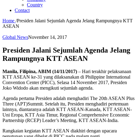
Country
Contact
Home
/
Presiden Jalani Sejumlah Agenda Jelang Rampungnya KTT
ASEAN
Global News
November 14, 2017
Presiden Jalani Sejumlah Agenda Jelang
Rampungnya KTT ASEAN
Manila, Filipina, ABIM (14/11/2017)
– Hari terakhir pelaksanaan
KTT ASEAN ke-31 yang dilaksanakan di Philippine International
Convention Center (PICC), Selasa 14 November 2017, Presiden
Joko Widodo akan mengikuti sejumlah agenda.
Agenda pertama Presiden adalah menghadiri The 20th ASEAN Plus
Three (APT)Summit. Setelah itu, Presiden menghadiri pertemuan
lainnya, diantaranya adalah KTT ASEAN-Kanada, KTT ASEAN-
Uni Eropa, KTT Asia Timur, Regional Comprehensive Economic
Partnership (RCEP) Leader’s Meeting, KTT ASEAN-India.
Rangkaian kegiatan KTT ASEAN diakhiri dengan upacara
penutupan yang dihelat di PICC pada malam nanti.