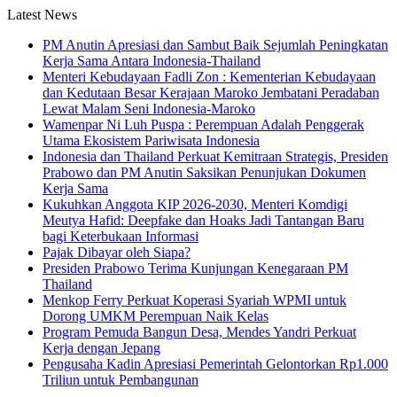
Latest News
PM Anutin Apresiasi dan Sambut Baik Sejumlah Peningkatan
Kerja Sama Antara Indonesia-Thailand
Menteri Kebudayaan Fadli Zon : Kementerian Kebudayaan
dan Kedutaan Besar Kerajaan Maroko Jembatani Peradaban
Lewat Malam Seni Indonesia-Maroko
Wamenpar Ni Luh Puspa : Perempuan Adalah Penggerak
Utama Ekosistem Pariwisata Indonesia
Indonesia dan Thailand Perkuat Kemitraan Strategis, Presiden
Prabowo dan PM Anutin Saksikan Penunjukan Dokumen
Kerja Sama
Kukuhkan Anggota KIP 2026-2030, Menteri Komdigi
Meutya Hafid: Deepfake dan Hoaks Jadi Tantangan Baru
bagi Keterbukaan Informasi
Pajak Dibayar oleh Siapa?
Presiden Prabowo Terima Kunjungan Kenegaraan PM
Thailand
Menkop Ferry Perkuat Koperasi Syariah WPMI untuk
Dorong UMKM Perempuan Naik Kelas
Program Pemuda Bangun Desa, Mendes Yandri Perkuat
Kerja dengan Jepang
Pengusaha Kadin Apresiasi Pemerintah Gelontorkan Rp1.000
Triliun untuk Pembangunan