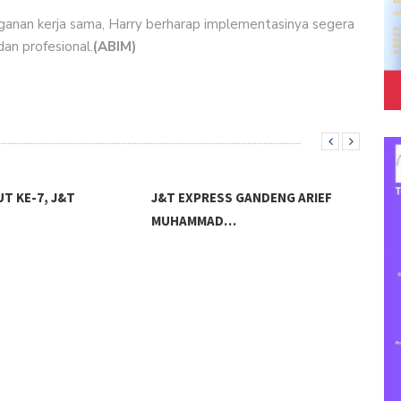
ganan kerja sama, Harry berharap implementasinya segera
dan profesional.
(ABIM)
T KE-7, J&T
J&T EXPRESS GANDENG ARIEF
MUHAMMAD…
PER
LAT