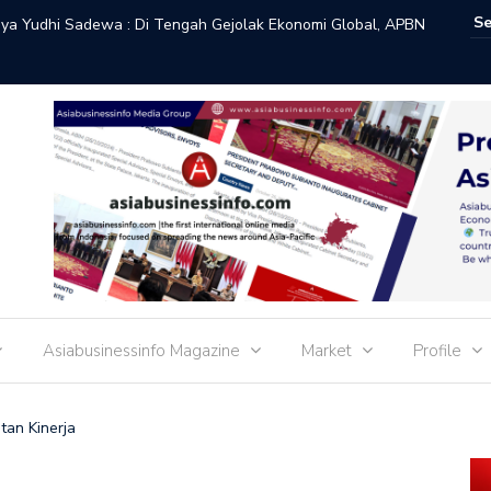
san : Kinerja Ekspor Menguat, Surplus Nonmigas Tetap
Presiden
2026
Pemerat
Asiabusinessinfo Magazine
Market
Profile
tan Kinerja