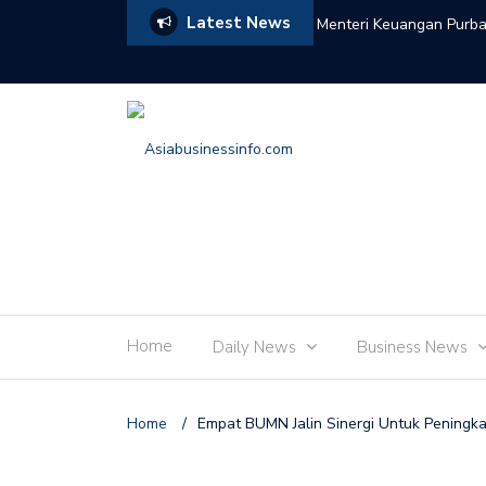
Latest News
a : Di Tengah Gejolak Ekonomi Global, APBN
Menteri Perdagangan Bu
angan
Kokoh pada Semester I 
Home
Daily News
Business News
Home
/
Empat BUMN Jalin Sinergi Untuk Peningka