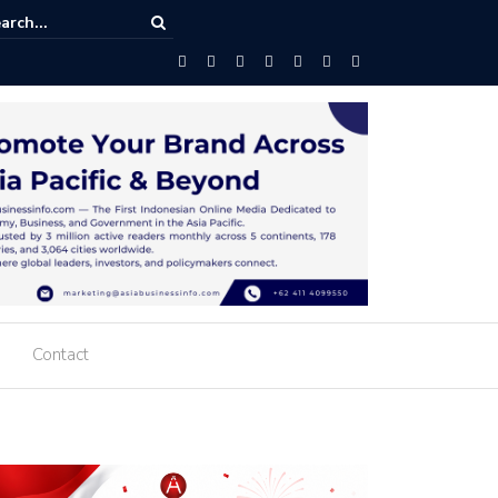
 Prabowo Terima Laporan Program Strategis TNI untuk Percepat
aan Pembangunan
Contact