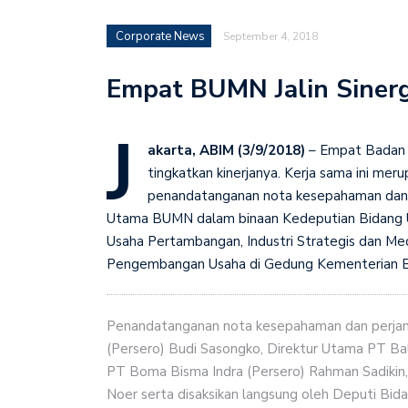
Corporate News
September 4, 2018
Empat BUMN Jalin Sinerg
J
akarta, ABIM (3/9/2018)
– Empat Badan U
tingkatkan kinerjanya. Kerja sama ini me
penandatanganan nota kesepahaman dan pe
Utama BUMN dalam binaan Kedeputian Bidang Us
Usaha Pertambangan, Industri Strategis dan Med
Pengembangan Usaha di Gedung Kementerian BU
Penandatanganan nota kesepahaman dan perjanj
(Persero) Budi Sasongko, Direktur Utama PT Bal
PT Boma Bisma Indra (Persero) Rahman Sadikin,
Noer serta disaksikan langsung oleh Deputi Bid