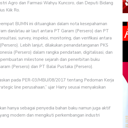
ustri Agro dan Farmasi Wahyu Kuncoro, dan Deputi Bidang
s Kiik Ro.
eh keempat BUMN ini dituangkan dalam nota kesepahaman
aram dan/atau air laut antara PT Garam (Persero) dan PT
sultasi, survey, inspeksi, monitoring, dan verifikasi antara
Persero). Lebih lanjut, dilakukan penandatanganan PKS
esia (Persero) dalam rangka pendataan, digitalisasi, dan
a pembuatan milestone sejarah dan penerbitan buku
Garam (Persero) dan PT Balai Pustaka (Persero).
andaskan pada PER-03/MBU/08/2017 tentang Pedoman Kerja
tegic line perusahaan,” ujar Harry seusai menyaksikan
kan hanya sebagai penyedia bahan baku namun juga aktif
 yang modern dan mengikuti perkembangan industri