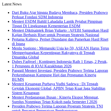
Latest News
Dari Buku Ajar hingga Budaya Membaca, Presiden Prabowo
Perkuat Fondasi SDM Indonesia
Menteri ESDM Bahlil Lahadalia Lantik Pejabat Pimpinan
Tinggi Di Lingkungan Kementerian ESDM
Menteri Diktisaintek Brian Yuliarto : AFEBI Sampaikan Hasil
Kajian Berbasis Riset untuk Program Strategis Nasional
Pertama Kalinya, Periset Diundang dan Pamerkan Hasil Riset
di Istana
Menlu Sugiono : Memasuki Usia ke-59, ASEAN Harus Terus
Memperjuangkan Kepentingan Rakyatnya di Tengah
Dinamika Global
Dubes Fadjroel : Kontingen Indonesia Raih 1 Emas, 2 Perak,
1 Perunggu di IOAI Kazakhstan 2026
Panggil Menteri Investasi, Presiden Prabowo Terima Laporan
Perkembangan Kampung Haji dan Penguatan Kinerja
BUMN
Menteri Keuangan Purbaya Yudhi Sadewa : Di Tengah
Gejolak Ekonomi Global, APBN Tetap Kuat Jaga Stabilitas
Sistem Keuangan
Menteri Perdagangan Busan : Kinerja Ekspor Menguat,
Surplus Nonmigas Tetap Kokoh pada Semester I 2026
Presiden Prabowo Terima Laporan Program Strategis TNI
untuk Percepat Pemerataan Pembangunan