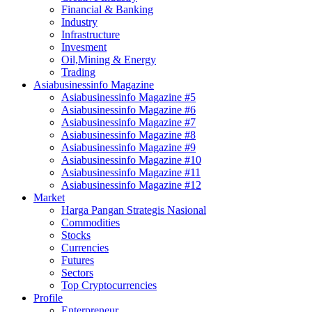
Financial & Banking
Industry
Infrastructure
Invesment
Oil,Mining & Energy
Trading
Asiabusinessinfo Magazine
Asiabusinessinfo Magazine #5
Asiabusinessinfo Magazine #6
Asiabusinessinfo Magazine #7
Asiabusinessinfo Magazine #8
Asiabusinessinfo Magazine #9
Asiabusinessinfo Magazine #10
Asiabusinessinfo Magazine #11
Asiabusinessinfo Magazine #12
Market
Harga Pangan Strategis Nasional
Commodities
Stocks
Currencies
Futures
Sectors
Top Cryptocurrencies
Profile
Enterpreneur