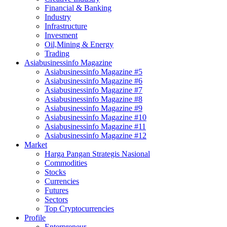
Financial & Banking
Industry
Infrastructure
Invesment
Oil,Mining & Energy
Trading
Asiabusinessinfo Magazine
Asiabusinessinfo Magazine #5
Asiabusinessinfo Magazine #6
Asiabusinessinfo Magazine #7
Asiabusinessinfo Magazine #8
Asiabusinessinfo Magazine #9
Asiabusinessinfo Magazine #10
Asiabusinessinfo Magazine #11
Asiabusinessinfo Magazine #12
Market
Harga Pangan Strategis Nasional
Commodities
Stocks
Currencies
Futures
Sectors
Top Cryptocurrencies
Profile
Enterpreneur