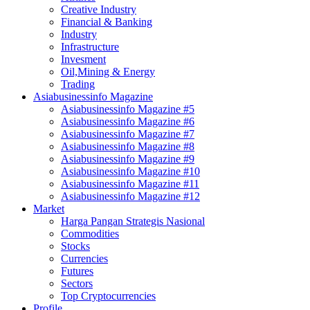
Creative Industry
Financial & Banking
Industry
Infrastructure
Invesment
Oil,Mining & Energy
Trading
Asiabusinessinfo Magazine
Asiabusinessinfo Magazine #5
Asiabusinessinfo Magazine #6
Asiabusinessinfo Magazine #7
Asiabusinessinfo Magazine #8
Asiabusinessinfo Magazine #9
Asiabusinessinfo Magazine #10
Asiabusinessinfo Magazine #11
Asiabusinessinfo Magazine #12
Market
Harga Pangan Strategis Nasional
Commodities
Stocks
Currencies
Futures
Sectors
Top Cryptocurrencies
Profile