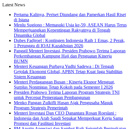
Latest News
Pertama Kalinya, Periset Diundang dan Pamerkan Hasil Riset
di Istana
Menlu Sugiono : Memasuki Usia ke-59, ASEAN Harus Terus
Memperjuangkan Kepentingan Rakyatnya di Tengah
Dinamika Global
Dubes Fadjroel : Kontingen Indonesia Raih 1 Emas, 2 Perak,
1 Perunggu di IOAI Kazakhstan 2026
Panggil Menteri Investasi, Presiden Prabowo Terima Laporan
Perkembangan Kampung Haji dan Penguatan Kinerja
BUMN
Menteri Keuangan Purbaya Yudhi Sadewa : Di Tengah
Gejolak Ekonomi Global, APBN Tetap Kuat Jaga Stabilitas
Sistem Keuangan
Menteri Perdagangan Busan : Kinerja Ekspor Menguat,
Surplus Nonmigas Tetap Kokoh pada Semester I 2026
Presiden Prabowo Terima Laporan Program Strategis TNI
untuk Percepat Pemerataan Pembangunan
Menko Pangan Zulkifli Hasan Ajak Pengusaha Masuk
Program Strategis Pemerintah
Menteri Investasi Dan CEO Danantara Rosan Roeslani :
Indonesia dan Arab Saudi Sepakat Memperkuat Kerja Sama
Promosi dan Fasilitasi Investasi
PM Anutin Apresiasi dan Sambut Baik Sejumlah Peningkatan