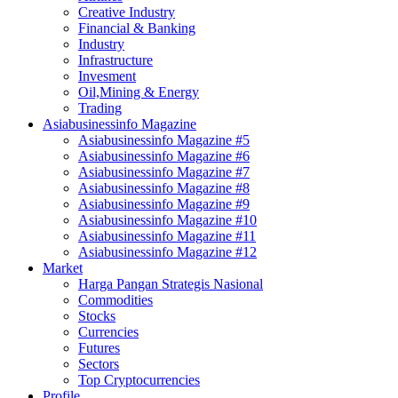
Creative Industry
Financial & Banking
Industry
Infrastructure
Invesment
Oil,Mining & Energy
Trading
Asiabusinessinfo Magazine
Asiabusinessinfo Magazine #5
Asiabusinessinfo Magazine #6
Asiabusinessinfo Magazine #7
Asiabusinessinfo Magazine #8
Asiabusinessinfo Magazine #9
Asiabusinessinfo Magazine #10
Asiabusinessinfo Magazine #11
Asiabusinessinfo Magazine #12
Market
Harga Pangan Strategis Nasional
Commodities
Stocks
Currencies
Futures
Sectors
Top Cryptocurrencies
Profile