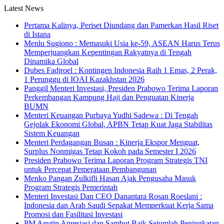
Latest News
Pertama Kalinya, Periset Diundang dan Pamerkan Hasil Riset
di Istana
Menlu Sugiono : Memasuki Usia ke-59, ASEAN Harus Terus
Memperjuangkan Kepentingan Rakyatnya di Tengah
Dinamika Global
Dubes Fadjroel : Kontingen Indonesia Raih 1 Emas, 2 Perak,
1 Perunggu di IOAI Kazakhstan 2026
Panggil Menteri Investasi, Presiden Prabowo Terima Laporan
Perkembangan Kampung Haji dan Penguatan Kinerja
BUMN
Menteri Keuangan Purbaya Yudhi Sadewa : Di Tengah
Gejolak Ekonomi Global, APBN Tetap Kuat Jaga Stabilitas
Sistem Keuangan
Menteri Perdagangan Busan : Kinerja Ekspor Menguat,
Surplus Nonmigas Tetap Kokoh pada Semester I 2026
Presiden Prabowo Terima Laporan Program Strategis TNI
untuk Percepat Pemerataan Pembangunan
Menko Pangan Zulkifli Hasan Ajak Pengusaha Masuk
Program Strategis Pemerintah
Menteri Investasi Dan CEO Danantara Rosan Roeslani :
Indonesia dan Arab Saudi Sepakat Memperkuat Kerja Sama
Promosi dan Fasilitasi Investasi
PM Anutin Apresiasi dan Sambut Baik Sejumlah Peningkatan