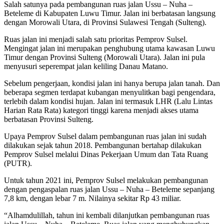
Salah satunya pada pembangunan ruas jalan Ussu – Nuha –
Beteleme di Kabupaten Luwu Timur. Jalan ini berbatasan langsung
dengan Morowali Utara, di Provinsi Sulawesi Tengah (Sulteng).
Ruas jalan ini menjadi salah satu prioritas Pemprov Sulsel.
Mengingat jalan ini merupakan penghubung utama kawasan Luwu
Timur dengan Provinsi Sulteng (Morowali Utara). Jalan ini pula
menyusuri seperempat jalan keliling Danau Matano.
Sebelum pengerjaan, kondisi jalan ini hanya berupa jalan tanah. Dan
beberapa segmen terdapat kubangan menyulitkan bagi pengendara,
terlebih dalam kondisi hujan. Jalan ini termasuk LHR (Lalu Lintas
Harian Rata Rata) kategori tinggi karena menjadi akses utama
berbatasan Provinsi Sulteng.
Upaya Pemprov Sulsel dalam pembangunan ruas jalan ini sudah
dilakukan sejak tahun 2018. Pembangunan bertahap dilakukan
Pemprov Sulsel melalui Dinas Pekerjaan Umum dan Tata Ruang
(PUTR).
Untuk tahun 2021 ini, Pemprov Sulsel melakukan pembangunan
dengan pengaspalan ruas jalan Ussu – Nuha – Beteleme sepanjang
7,8 km, dengan lebar 7 m. Nilainya sekitar Rp 43 miliar.
“Alhamdulillah, tahun ini kembali dilanjutkan pembangunan ruas