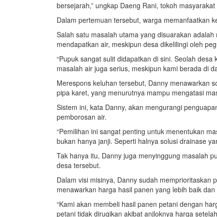
bersejarah,” ungkap Daeng Rani, tokoh masyarakat
Dalam pertemuan tersebut, warga memanfaatkan 
Salah satu masalah utama yang disuarakan adalah 
mendapatkan air, meskipun desa dikelilingi oleh pe
“Pupuk sangat sulit didapatkan di sini. Seolah desa k
masalah air juga serius, meskipun kami berada di 
Merespons keluhan tersebut, Danny menawarkan s
pipa karet, yang menurutnya mampu mengatasi masal
Sistem ini, kata Danny, akan mengurangi pengua
pemborosan air.
“Pemilihan ini sangat penting untuk menentukan mas
bukan hanya janji. Seperti halnya solusi drainase ya
Tak hanya itu, Danny juga menyinggung masalah pup
desa tersebut.
Dalam visi misinya, Danny sudah memprioritaskan 
menawarkan harga hasil panen yang lebih baik dan s
“Kami akan membeli hasil panen petani dengan har
petani tidak dirugikan akibat anjloknya harga setel