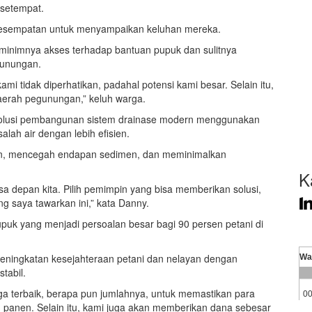
 setempat.
kesempatan untuk menyampaikan keluhan mereka.
minimnya akses terhadap bantuan pupuk dan sulitnya
gunungan.
ami tidak diperhatikan, padahal potensi kami besar. Selain itu,
daerah pegunungan,” keluh warga.
olusi pembangunan sistem drainase modern menggunakan
ah air dengan lebih efisien.
pan, mencegah endapan sedimen, dan meminimalkan
K
a depan kita. Pilih pemimpin yang bisa memberikan solusi,
ng saya tawarkan ini,” kata Danny.
uk yang menjadi persoalan besar bagi 90 persen petani di
peningkatan kesejahteraan petani dan nelayan dengan
tabil.
ga terbaik, berapa pun jumlahnya, untuk memastikan para
ah panen. Selain itu, kami juga akan memberikan dana sebesar