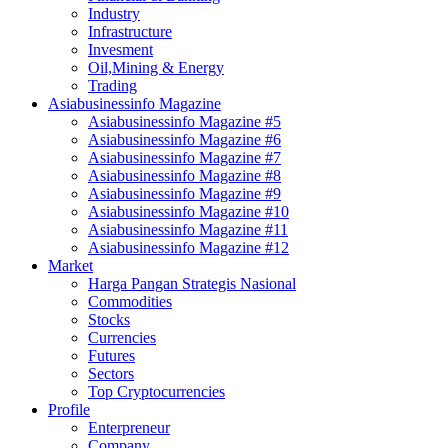
Industry
Infrastructure
Invesment
Oil,Mining & Energy
Trading
Asiabusinessinfo Magazine
Asiabusinessinfo Magazine #5
Asiabusinessinfo Magazine #6
Asiabusinessinfo Magazine #7
Asiabusinessinfo Magazine #8
Asiabusinessinfo Magazine #9
Asiabusinessinfo Magazine #10
Asiabusinessinfo Magazine #11
Asiabusinessinfo Magazine #12
Market
Harga Pangan Strategis Nasional
Commodities
Stocks
Currencies
Futures
Sectors
Top Cryptocurrencies
Profile
Enterpreneur
Company