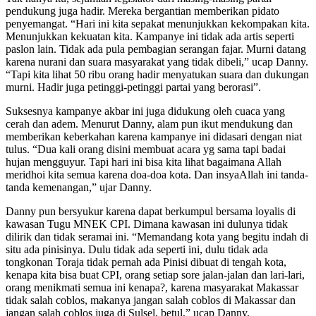
pendukung juga hadir. Mereka bergantian memberikan pidato
penyemangat. “Hari ini kita sepakat menunjukkan kekompakan kita.
Menunjukkan kekuatan kita. Kampanye ini tidak ada artis seperti
paslon lain. Tidak ada pula pembagian serangan fajar. Murni datang
karena nurani dan suara masyarakat yang tidak dibeli,” ucap Danny.
“Tapi kita lihat 50 ribu orang hadir menyatukan suara dan dukungan
murni. Hadir juga petinggi-petinggi partai yang berorasi”.
Suksesnya kampanye akbar ini juga didukung oleh cuaca yang
cerah dan adem. Menurut Danny, alam pun ikut mendukung dan
memberikan keberkahan karena kampanye ini didasari dengan niat
tulus. “Dua kali orang disini membuat acara yg sama tapi badai
hujan mengguyur. Tapi hari ini bisa kita lihat bagaimana Allah
meridhoi kita semua karena doa-doa kota. Dan insyaAllah ini tanda-
tanda kemenangan,” ujar Danny.
Danny pun bersyukur karena dapat berkumpul bersama loyalis di
kawasan Tugu MNEK CPI. Dimana kawasan ini dulunya tidak
dilirik dan tidak seramai ini. “Memandang kota yang begitu indah di
situ ada pinisinya. Dulu tidak ada seperti ini, dulu tidak ada
tongkonan Toraja tidak pernah ada Pinisi dibuat di tengah kota,
kenapa kita bisa buat CPI, orang setiap sore jalan-jalan dan lari-lari,
orang menikmati semua ini kenapa?, karena masyarakat Makassar
tidak salah coblos, makanya jangan salah coblos di Makassar dan
jangan salah coblos juga di Sulsel, betul,” ucap Danny.