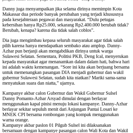
Danny juga menyampaikan jika selama dirinya memimpin Kota
Makassar dua periode banyak perubahan yang terjadi khususnya
pada kesejahteraan pegawai dan masyarakat. “Dulu petugas
kebersihan hanya Rp25.000, sekarang Rp2.400.000 berubah tidak?
Berubah, kenapa? karena dia tidak salah coblos”.
Dia juga mengimbau kepasa seluruh masyarakat agar tidak salah
pilih karena hanya mendapatkan sembako atau amplop. Danny-
Azhar pun berjanji akan mengabdikan dirinya untuk warga
Sulawesi Selatan. Sementara, Politisi PKB, Deng Ical, menyerukan
kepada masyarakat agar menanamkan dalam dalam hati, bahwa hari
ini adalah waktu kemenangan. “Sore ini kita akan berjuang bersama
untuk memenangkan pasangan DIA menjadi gubernur dan wakil
gubernur Sulawesi Selatan, sudah kita niatkan? Mariki sama-sama
menyatukan suara dan niatta,” ujarnya.
Kampanye akbar calon Gubernur dan Wakil Gubernur Sulsel
Danny Pomanto-Azhar Arsyad dimulai dengan berlayar
menggunakan kapal pinisi menuju lokasi kampanye. Danny-Azhar
berlayar sekitar sepuluh menit dari Anjungan Pantai Losari ke
MNEK CPI bersama rombongan yang kompak menggunakan
warna orange.
Kampanye akbar paslon 01 Pilgub Sulsel ini dilaksanakan
bersamaan dengan kampanye pasangan calon Wali Kota dan Wakil