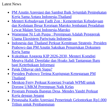
Latest News
PM Anutin Apresiasi dan Sambut Baik Sejumlah Peningkatan
Kerja Sama Antara Indonesia-Thailand
Menteri Kebudayaan Fadli Zon : Kementerian Kebudayaan
dan Kedutaan Besar Kerajaan Maroko Jembatani Peradaban
Lewat Malam Seni Indonesia-Maroko
Wamenpar Ni Luh Puspa : Perempuan Adalah Penggerak
Utama Ekosistem Pariwisata Indonesia
Indonesia dan Thailand Perkuat Kemitraan Strategis, Presiden
Prabowo dan PM Anutin Saksikan Penunjukan Dokumen
Kerja Sama
Kukuhkan Anggota KIP 2026-2030, Menteri Komdigi
Meutya Hafid: Deepfake dan Hoaks Jadi Tantangan Baru
bagi Keterbukaan Informasi
Pajak Dibayar oleh Siapa?
Presiden Prabowo Terima Kunjungan Kenegaraan PM
Thailand
Menkop Ferry Perkuat Koperasi Syariah WPMI untuk
Dorong UMKM Perempuan Naik Kelas
Program Pemuda Bangun Desa, Mendes Yandri Perkuat
Kerja dengan Jepang
Pengusaha Kadin Apresiasi Pemerintah Gelontorkan Rp1.000
Triliun untuk Pembangunan