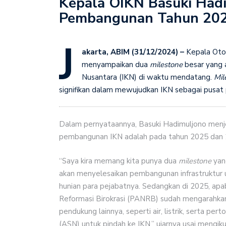
Kepala OIKN Basuki Had
Pembangunan Tahun 202
Menkop Ferry Perkuat 
Naik Kelas
J
Program Pemuda Bangun 
akarta, ABIM (31/12/2024) –
Kepala Otor
menyampaikan dua
milestone
besar yang 
Pengusaha Kadin Apresia
Nusantara (IKN) di waktu mendatang.
Mil
Pembangunan
signifikan dalam mewujudkan IKN sebagai pusat
Dalam pernyataannya, Basuki Hadimuljono men
pembangunan IKN adalah pada tahun 2025 dan
“Saya kira memang kita punya dua
milestone
yang
akan menyelesaikan pembangunan infrastruktur un
hunian para pejabatnya. Sedangkan di 2025, ap
Reformasi Birokrasi (PANRB) sudah mengarahkan ke
pendukung lainnya, seperti air, listrik, serta p
(ASN) untuk pindah ke IKN,” ujarnya usai meng