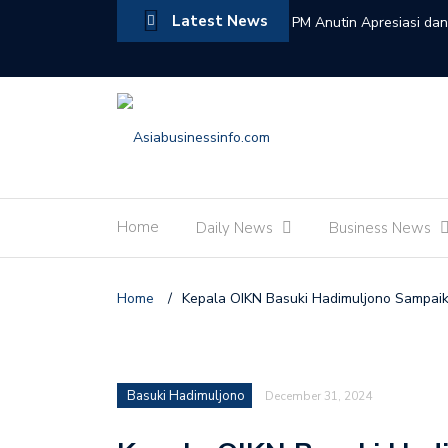
Latest News
PM Anutin Apresiasi da
Indonesia-Thailand
Menteri Kebudayaan Fad
Kerajaan Maroko Jembat
Wamenpar Ni Luh Puspa
Pariwisata Indonesia
Home
Daily News
Business News
Indonesia dan Thailand 
Anutin Saksikan Penun
Home
/
Kepala OIKN Basuki Hadimuljono Sampai
Kukuhkan Anggota KIP 2
Hoaks Jadi Tantangan B
Pajak Dibayar oleh Siap
Basuki Hadimuljono
December 31, 2024
Presiden Prabowo Teri