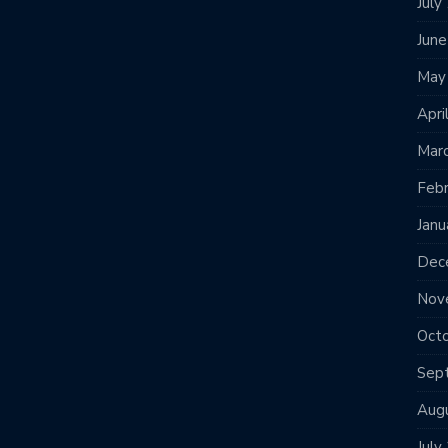
July
Jun
May
Apri
Mar
Feb
Janu
Dec
Nov
Oct
Sep
Aug
July