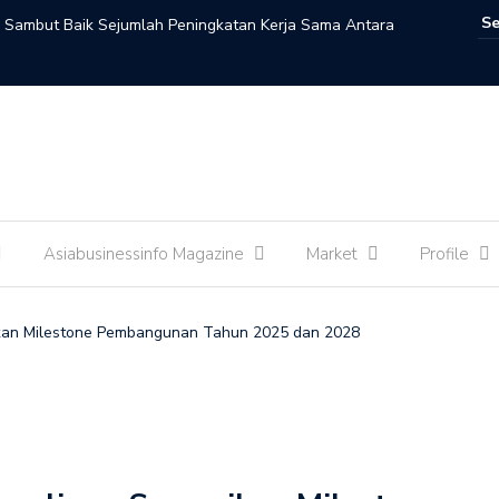
n Sambut Baik Sejumlah Peningkatan Kerja Sama Antara
li Zon : Kementerian Kebudayaan dan Kedutaan Besar
ani Peradaban Lewat Malam Seni Indonesia-Maroko
 : Perempuan Adalah Penggerak Utama Ekosistem
Asiabusinessinfo Magazine
Market
Profile
Perkuat Kemitraan Strategis, Presiden Prabowo dan PM
jukan Dokumen Kerja Sama
kan Milestone Pembangunan Tahun 2025 dan 2028
026-2030, Menteri Komdigi Meutya Hafid: Deepfake dan
aru bagi Keterbukaan Informasi
a?
ma Kunjungan Kenegaraan PM Thailand