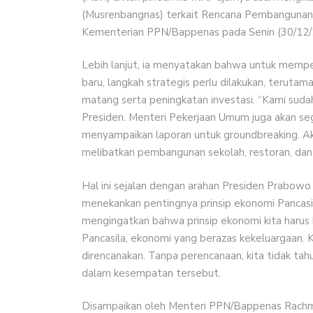
(Musrenbangnas) terkait Rencana Pembangunan
Kementerian PPN/Bappenas pada Senin (30/12/
Lebih lanjut, ia menyatakan bahwa untuk mem
baru, langkah strategis perlu dilakukan, terut
matang serta peningkatan investasi. “Kami sud
Presiden. Menteri Pekerjaan Umum juga akan se
menyampaikan laporan untuk groundbreaking. Ak
melibatkan pembangunan sekolah, restoran, dan
Hal ini sejalan dengan arahan Presiden Prabo
menekankan pentingnya prinsip ekonomi Pancasil
mengingatkan bahwa prinsip ekonomi kita harus 
Pancasila, ekonomi yang berazas kekeluargaan
direncanakan. Tanpa perencanaan, kita tidak tah
dalam kesempatan tersebut.
Disampaikan oleh Menteri PPN/Bappenas Rachma