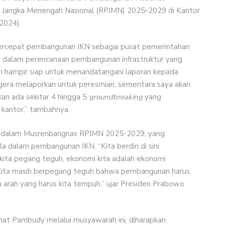
 Jangka Menengah Nasional (RPJMN) 2025-2029 di Kantor
2024).
percepat pembangunan IKN sebagai pusat pemerintahan
ama dalam perencanaan pembangunan infrastruktur yang
ah hampir siap untuk menandatangani laporan kepada
gera melaporkan untuk peresmian, sementara saya akan
an ada sekitar 4 hingga 5
groundbreaking
yang
 kantor,” tambahnya.
wo dalam Musrenbangnas RPJMN 2025-2029, yang
a dalam pembangunan IKN. “Kita berdiri di sini
kita pegang teguh, ekonomi kita adalah ekonomi
. Kita masih berpegang teguh bahwa pembangunan harus
u arah yang harus kita tempuh,” ujar Presiden Prabowo
t Pambudy melalui musyawarah ini, diharapkan