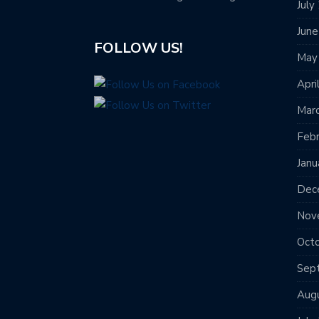
July
Jun
FOLLOW US!
May
Apri
Mar
Feb
Janu
Dec
Nov
Oct
Sep
Aug