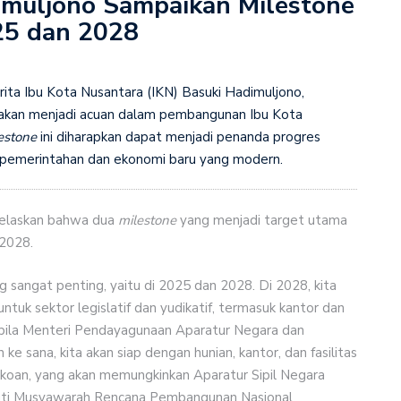
imuljono Sampaikan Milestone
5 dan 2028
Koperasi Syariah WPMI untuk Dorong UMKM Perempuan
Desa, Mendes Yandri Perkuat Kerja dengan Jepang
ita Ibu Kota Nusantara (IKN) Basuki Hadimuljono,
akan menjadi acuan dalam pembangunan Ibu Kota
si Pemerintah Gelontorkan Rp1.000 Triliun untuk
estone
ini diharapkan dapat menjadi penanda progres
 pemerintahan dan ekonomi baru yang modern.
jelaskan bahwa dua
milestone
yang menjadi target utama
 2028.
 sangat penting, yaitu di 2025 dan 2028. Di 2028, kita
tuk sektor legislatif dan yudikatif, termasuk kantor dan
abila Menteri Pendayagunaan Aparatur Negara dan
 sana, kita akan siap dengan hunian, kantor, dan fasilitas
ertokoan, yang akan memungkinkan Aparatur Sipil Negara
ikuti Musyawarah Rencana Pembangunan Nasional