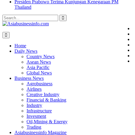
Presiden Prabowo Terima Kunjungan Kenegaraan PM
Thailand
Search
for:
D
B
A
Home
M
M
Daily News
P
Country News
C
Asean News
Asia Pacific
Global News
Business News
Agrobusiness
Airlines
Creative Industry
Financial & Banking
Industry
Infrastructure
Invesment
Oil,Mining & Energy
Trading
Asiabusinessinfo Magazine