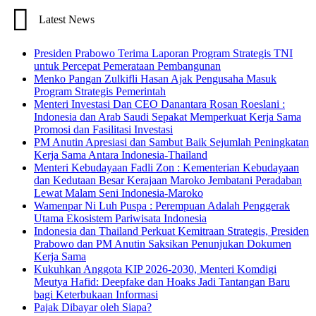
Latest News
Presiden Prabowo Terima Laporan Program Strategis TNI
untuk Percepat Pemerataan Pembangunan
Menko Pangan Zulkifli Hasan Ajak Pengusaha Masuk
Program Strategis Pemerintah
Menteri Investasi Dan CEO Danantara Rosan Roeslani :
Indonesia dan Arab Saudi Sepakat Memperkuat Kerja Sama
Promosi dan Fasilitasi Investasi
PM Anutin Apresiasi dan Sambut Baik Sejumlah Peningkatan
Kerja Sama Antara Indonesia-Thailand
Menteri Kebudayaan Fadli Zon : Kementerian Kebudayaan
dan Kedutaan Besar Kerajaan Maroko Jembatani Peradaban
Lewat Malam Seni Indonesia-Maroko
Wamenpar Ni Luh Puspa : Perempuan Adalah Penggerak
Utama Ekosistem Pariwisata Indonesia
Indonesia dan Thailand Perkuat Kemitraan Strategis, Presiden
Prabowo dan PM Anutin Saksikan Penunjukan Dokumen
Kerja Sama
Kukuhkan Anggota KIP 2026-2030, Menteri Komdigi
Meutya Hafid: Deepfake dan Hoaks Jadi Tantangan Baru
bagi Keterbukaan Informasi
Pajak Dibayar oleh Siapa?