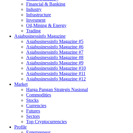
Financial & Banking
Industry
Infrastructure
Invesment
Oil,Mining & Energy
Trading
Asiabusinessinfo Magazine
Asiabusinessinfo Magazine #5
Asiabusinessinfo Magazine #6
Asiabusinessinfo Magazine #7
Asiabusinessinfo Magazine #8
Asiabusinessinfo Magazine #9
Asiabusinessinfo Magazine #10
Asiabusinessinfo Magazine #11
Asiabusinessinfo Magazine #12
Market
Harga Pangan Strategis Nasional
Commodities
Stocks
Currencies
Futures
Sectors
Top Cryptocurrencies
Profile
Enterpreneur