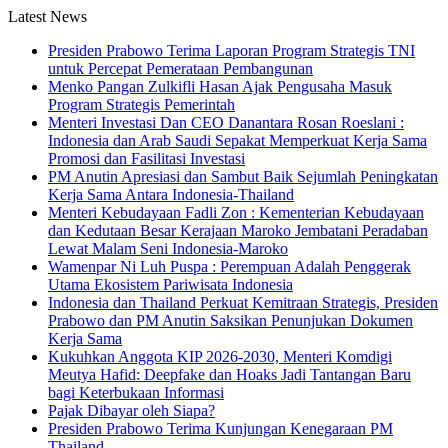
Latest News
Presiden Prabowo Terima Laporan Program Strategis TNI
untuk Percepat Pemerataan Pembangunan
Menko Pangan Zulkifli Hasan Ajak Pengusaha Masuk
Program Strategis Pemerintah
Menteri Investasi Dan CEO Danantara Rosan Roeslani :
Indonesia dan Arab Saudi Sepakat Memperkuat Kerja Sama
Promosi dan Fasilitasi Investasi
PM Anutin Apresiasi dan Sambut Baik Sejumlah Peningkatan
Kerja Sama Antara Indonesia-Thailand
Menteri Kebudayaan Fadli Zon : Kementerian Kebudayaan
dan Kedutaan Besar Kerajaan Maroko Jembatani Peradaban
Lewat Malam Seni Indonesia-Maroko
Wamenpar Ni Luh Puspa : Perempuan Adalah Penggerak
Utama Ekosistem Pariwisata Indonesia
Indonesia dan Thailand Perkuat Kemitraan Strategis, Presiden
Prabowo dan PM Anutin Saksikan Penunjukan Dokumen
Kerja Sama
Kukuhkan Anggota KIP 2026-2030, Menteri Komdigi
Meutya Hafid: Deepfake dan Hoaks Jadi Tantangan Baru
bagi Keterbukaan Informasi
Pajak Dibayar oleh Siapa?
Presiden Prabowo Terima Kunjungan Kenegaraan PM
Thailand