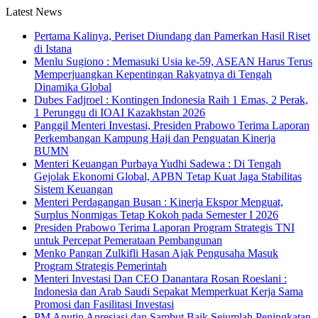
Latest News
Pertama Kalinya, Periset Diundang dan Pamerkan Hasil Riset
di Istana
Menlu Sugiono : Memasuki Usia ke-59, ASEAN Harus Terus
Memperjuangkan Kepentingan Rakyatnya di Tengah
Dinamika Global
Dubes Fadjroel : Kontingen Indonesia Raih 1 Emas, 2 Perak,
1 Perunggu di IOAI Kazakhstan 2026
Panggil Menteri Investasi, Presiden Prabowo Terima Laporan
Perkembangan Kampung Haji dan Penguatan Kinerja
BUMN
Menteri Keuangan Purbaya Yudhi Sadewa : Di Tengah
Gejolak Ekonomi Global, APBN Tetap Kuat Jaga Stabilitas
Sistem Keuangan
Menteri Perdagangan Busan : Kinerja Ekspor Menguat,
Surplus Nonmigas Tetap Kokoh pada Semester I 2026
Presiden Prabowo Terima Laporan Program Strategis TNI
untuk Percepat Pemerataan Pembangunan
Menko Pangan Zulkifli Hasan Ajak Pengusaha Masuk
Program Strategis Pemerintah
Menteri Investasi Dan CEO Danantara Rosan Roeslani :
Indonesia dan Arab Saudi Sepakat Memperkuat Kerja Sama
Promosi dan Fasilitasi Investasi
PM Anutin Apresiasi dan Sambut Baik Sejumlah Peningkatan