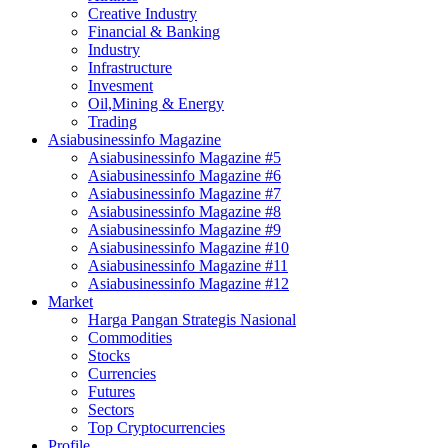
Creative Industry
Financial & Banking
Industry
Infrastructure
Invesment
Oil,Mining & Energy
Trading
Asiabusinessinfo Magazine
Asiabusinessinfo Magazine #5
Asiabusinessinfo Magazine #6
Asiabusinessinfo Magazine #7
Asiabusinessinfo Magazine #8
Asiabusinessinfo Magazine #9
Asiabusinessinfo Magazine #10
Asiabusinessinfo Magazine #11
Asiabusinessinfo Magazine #12
Market
Harga Pangan Strategis Nasional
Commodities
Stocks
Currencies
Futures
Sectors
Top Cryptocurrencies
Profile