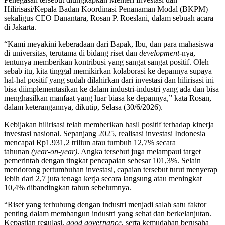
Hilirisasi/Kepala Badan Koordinasi Penanaman Modal (BKPM)
sekaligus CEO Danantara, Rosan P. Roeslani, dalam sebuah acara
di Jakarta.
“Kami meyakini keberadaan dari Bapak, Ibu, dan para mahasiswa
di universitas, terutama di bidang riset dan
development
-nya,
tentunya memberikan kontribusi yang sangat sangat positif. Oleh
sebab itu, kita tinggal memikirkan kolaborasi ke depannya supaya
hal-hal positif yang sudah dilahirkan dari investasi dan hilirisasi ini
bisa diimplementasikan ke dalam industri-industri yang ada dan bisa
menghasilkan manfaat yang luar biasa ke depannya,” kata Rosan,
dalam keterangannya, dikutip, Selasa (30/6/2026).
Kebijakan hilirisasi telah memberikan hasil positif terhadap kinerja
investasi nasional. Sepanjang 2025, realisasi investasi Indonesia
mencapai Rp1.931,2 triliun atau tumbuh 12,7% secara
tahunan
(year-on-year)
. Angka tersebut juga melampaui target
pemerintah dengan tingkat pencapaian sebesar 101,3%. Selain
mendorong pertumbuhan investasi, capaian tersebut turut menyerap
lebih dari 2,7 juta tenaga kerja secara langsung atau meningkat
10,4% dibandingkan tahun sebelumnya.
“Riset yang terhubung dengan industri menjadi salah satu faktor
penting dalam membangun industri yang sehat dan berkelanjutan.
Kepastian regulasi,
good governance
, serta kemudahan berusaha