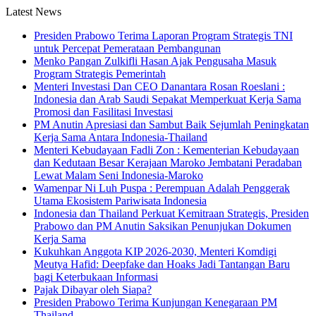
Latest News
Presiden Prabowo Terima Laporan Program Strategis TNI
untuk Percepat Pemerataan Pembangunan
Menko Pangan Zulkifli Hasan Ajak Pengusaha Masuk
Program Strategis Pemerintah
Menteri Investasi Dan CEO Danantara Rosan Roeslani :
Indonesia dan Arab Saudi Sepakat Memperkuat Kerja Sama
Promosi dan Fasilitasi Investasi
PM Anutin Apresiasi dan Sambut Baik Sejumlah Peningkatan
Kerja Sama Antara Indonesia-Thailand
Menteri Kebudayaan Fadli Zon : Kementerian Kebudayaan
dan Kedutaan Besar Kerajaan Maroko Jembatani Peradaban
Lewat Malam Seni Indonesia-Maroko
Wamenpar Ni Luh Puspa : Perempuan Adalah Penggerak
Utama Ekosistem Pariwisata Indonesia
Indonesia dan Thailand Perkuat Kemitraan Strategis, Presiden
Prabowo dan PM Anutin Saksikan Penunjukan Dokumen
Kerja Sama
Kukuhkan Anggota KIP 2026-2030, Menteri Komdigi
Meutya Hafid: Deepfake dan Hoaks Jadi Tantangan Baru
bagi Keterbukaan Informasi
Pajak Dibayar oleh Siapa?
Presiden Prabowo Terima Kunjungan Kenegaraan PM
Thailand