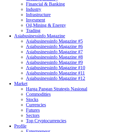
Financial & Banking
Industry
Infrastructure
Invesment
Oil,Mining & Energy
Trading
Asiabusinessinfo Magazine
Asiabusinessinfo Magazine #5
Asiabusinessinfo Magazine #6
Asiabusinessinfo Magazine #7
Asiabusinessinfo Magazine #8
Asiabusinessinfo Magazine #9
Asiabusinessinfo Magazine #10
Asiabusinessinfo Magazine #11
Asiabusinessinfo Magazine #12
Market
Harga Pangan Strategis Nasional
Commodities
Stocks
Currencies
Futures
Sectors
Top Cryptocurrencies
Profile
Enterpreneur