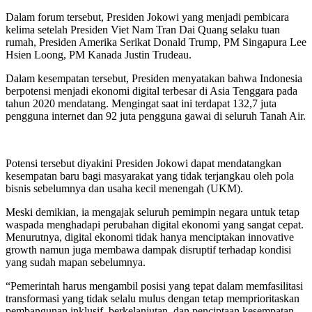
Dalam forum tersebut, Presiden Jokowi yang menjadi pembicara
kelima setelah Presiden Viet Nam Tran Dai Quang selaku tuan
rumah, Presiden Amerika Serikat Donald Trump, PM Singapura Lee
Hsien Loong, PM Kanada Justin Trudeau.
Dalam kesempatan tersebut, Presiden menyatakan bahwa Indonesia
berpotensi menjadi ekonomi digital terbesar di Asia Tenggara pada
tahun 2020 mendatang. Mengingat saat ini terdapat 132,7 juta
pengguna internet dan 92 juta pengguna gawai di seluruh Tanah Air.
Potensi tersebut diyakini Presiden Jokowi dapat mendatangkan
kesempatan baru bagi masyarakat yang tidak terjangkau oleh pola
bisnis sebelumnya dan usaha kecil menengah (UKM).
Meski demikian, ia mengajak seluruh pemimpin negara untuk tetap
waspada menghadapi perubahan digital ekonomi yang sangat cepat.
Menurutnya, digital ekonomi tidak hanya menciptakan innovative
growth namun juga membawa dampak disruptif terhadap kondisi
yang sudah mapan sebelumnya.
“Pemerintah harus mengambil posisi yang tepat dalam memfasilitasi
transformasi yang tidak selalu mulus dengan tetap memprioritaskan
pembangunan inklusif, berkelanjutan, dan penciptaan kesempatan