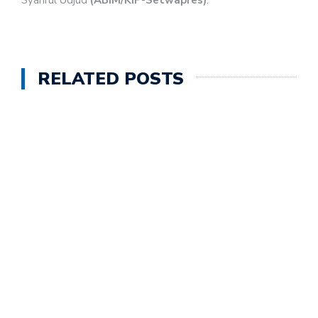
Syahrul Udjud
(ABIM/KIP-Setwapres)
.
RELATED POSTS