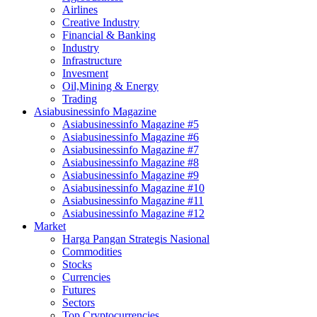
Airlines
Creative Industry
Financial & Banking
Industry
Infrastructure
Invesment
Oil,Mining & Energy
Trading
Asiabusinessinfo Magazine
Asiabusinessinfo Magazine #5
Asiabusinessinfo Magazine #6
Asiabusinessinfo Magazine #7
Asiabusinessinfo Magazine #8
Asiabusinessinfo Magazine #9
Asiabusinessinfo Magazine #10
Asiabusinessinfo Magazine #11
Asiabusinessinfo Magazine #12
Market
Harga Pangan Strategis Nasional
Commodities
Stocks
Currencies
Futures
Sectors
Top Cryptocurrencies