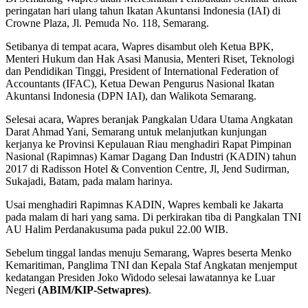
peringatan hari ulang tahun Ikatan Akuntansi Indonesia (IAI) di
Crowne Plaza, Jl. Pemuda No. 118, Semarang.
Setibanya di tempat acara, Wapres disambut oleh Ketua BPK,
Menteri Hukum dan Hak Asasi Manusia, Menteri Riset, Teknologi
dan Pendidikan Tinggi, President of International Federation of
Accountants (IFAC), Ketua Dewan Pengurus Nasional Ikatan
Akuntansi Indonesia (DPN IAI), dan Walikota Semarang.
Selesai acara, Wapres beranjak Pangkalan Udara Utama Angkatan
Darat Ahmad Yani, Semarang untuk melanjutkan kunjungan
kerjanya ke Provinsi Kepulauan Riau menghadiri Rapat Pimpinan
Nasional (Rapimnas) Kamar Dagang Dan Industri (KADIN) tahun
2017 di Radisson Hotel & Convention Centre, Jl, Jend Sudirman,
Sukajadi, Batam, pada malam harinya.
Usai menghadiri Rapimnas KADIN, Wapres kembali ke Jakarta
pada malam di hari yang sama. Di perkirakan tiba di Pangkalan TNI
AU Halim Perdanakusuma pada pukul 22.00 WIB.
Sebelum tinggal landas menuju Semarang, Wapres beserta Menko
Kemaritiman, Panglima TNI dan Kepala Staf Angkatan menjemput
kedatangan Presiden Joko Widodo selesai lawatannya ke Luar
Negeri
(ABIM/KIP-Setwapres)
.