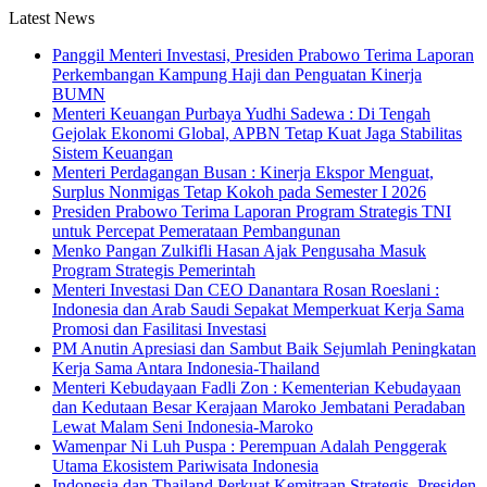
Latest News
Panggil Menteri Investasi, Presiden Prabowo Terima Laporan
Perkembangan Kampung Haji dan Penguatan Kinerja
BUMN
Menteri Keuangan Purbaya Yudhi Sadewa : Di Tengah
Gejolak Ekonomi Global, APBN Tetap Kuat Jaga Stabilitas
Sistem Keuangan
Menteri Perdagangan Busan : Kinerja Ekspor Menguat,
Surplus Nonmigas Tetap Kokoh pada Semester I 2026
Presiden Prabowo Terima Laporan Program Strategis TNI
untuk Percepat Pemerataan Pembangunan
Menko Pangan Zulkifli Hasan Ajak Pengusaha Masuk
Program Strategis Pemerintah
Menteri Investasi Dan CEO Danantara Rosan Roeslani :
Indonesia dan Arab Saudi Sepakat Memperkuat Kerja Sama
Promosi dan Fasilitasi Investasi
PM Anutin Apresiasi dan Sambut Baik Sejumlah Peningkatan
Kerja Sama Antara Indonesia-Thailand
Menteri Kebudayaan Fadli Zon : Kementerian Kebudayaan
dan Kedutaan Besar Kerajaan Maroko Jembatani Peradaban
Lewat Malam Seni Indonesia-Maroko
Wamenpar Ni Luh Puspa : Perempuan Adalah Penggerak
Utama Ekosistem Pariwisata Indonesia
Indonesia dan Thailand Perkuat Kemitraan Strategis, Presiden