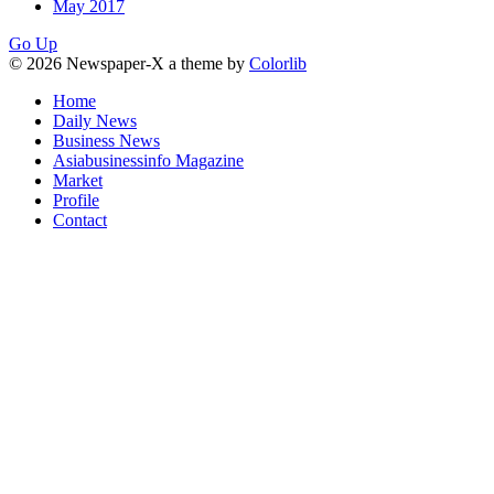
May 2017
Go Up
© 2026 Newspaper-X a theme by
Colorlib
Home
Daily News
Business News
Asiabusinessinfo Magazine
Market
Profile
Contact