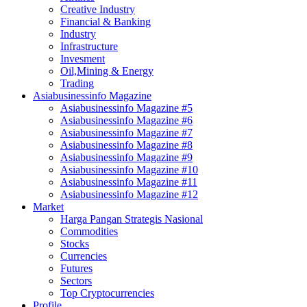
Creative Industry
Financial & Banking
Industry
Infrastructure
Invesment
Oil,Mining & Energy
Trading
Asiabusinessinfo Magazine
Asiabusinessinfo Magazine #5
Asiabusinessinfo Magazine #6
Asiabusinessinfo Magazine #7
Asiabusinessinfo Magazine #8
Asiabusinessinfo Magazine #9
Asiabusinessinfo Magazine #10
Asiabusinessinfo Magazine #11
Asiabusinessinfo Magazine #12
Market
Harga Pangan Strategis Nasional
Commodities
Stocks
Currencies
Futures
Sectors
Top Cryptocurrencies
Profile