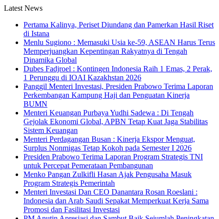
Latest News
Pertama Kalinya, Periset Diundang dan Pamerkan Hasil Riset
di Istana
Menlu Sugiono : Memasuki Usia ke-59, ASEAN Harus Terus
Memperjuangkan Kepentingan Rakyatnya di Tengah
Dinamika Global
Dubes Fadjroel : Kontingen Indonesia Raih 1 Emas, 2 Perak,
1 Perunggu di IOAI Kazakhstan 2026
Panggil Menteri Investasi, Presiden Prabowo Terima Laporan
Perkembangan Kampung Haji dan Penguatan Kinerja
BUMN
Menteri Keuangan Purbaya Yudhi Sadewa : Di Tengah
Gejolak Ekonomi Global, APBN Tetap Kuat Jaga Stabilitas
Sistem Keuangan
Menteri Perdagangan Busan : Kinerja Ekspor Menguat,
Surplus Nonmigas Tetap Kokoh pada Semester I 2026
Presiden Prabowo Terima Laporan Program Strategis TNI
untuk Percepat Pemerataan Pembangunan
Menko Pangan Zulkifli Hasan Ajak Pengusaha Masuk
Program Strategis Pemerintah
Menteri Investasi Dan CEO Danantara Rosan Roeslani :
Indonesia dan Arab Saudi Sepakat Memperkuat Kerja Sama
Promosi dan Fasilitasi Investasi
PM Anutin Apresiasi dan Sambut Baik Sejumlah Peningkatan