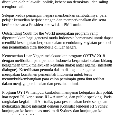
disatukan oleh nilai-nilai politik, kebebasan demokrasi, dan saling
menghormati.
Selepas kedua pemimpin negara memberikan sambutannya, para
pelajar kemudian berjabat tangan dan memperkenalkan diri serta
berfoto bersama Presiden Jokowi dan PM Turnbull.
Outstanding Youth for the World merupakan program yang
diperuntukkan bagi generasi muda Indonesia berprestasi untuk dapat
memiliki kesempatan berperan dalam mendukung kegiatan promosi
dan peningkatan citra Indonesia di luar negeri.
Kementerian Luar Negeri melaksanakan program OYTW 2018
dengan melibatkan para pemuda Indonesia berprestasi dalam bidang
keagamaan untuk melakukan kegiatan dialog antar agama (interfaith
dialogue). Keterlibatan pemuda dalam dialog antar agama
merupakan komitmen pemerintah Indonesia untuk terus
menumbuhkembangkan para calon pemimpin guna ikut terlibat
dalam menjaga perdamaian dan persatuan dunia.
Program OYTW meliputi kurikulum mengenai kebijakan dan politik
luar negeri RI, kerja sama RI – Australia, dan public speaking. Pada
rangkaian kegiatan di Australia, para peserta akan berkesempatan
melakukan dialog interaktif dengan Konsulat Jenderal RI Sydney,
kunjungan ke komunitas muslim di Sydney dan kunjungan ke