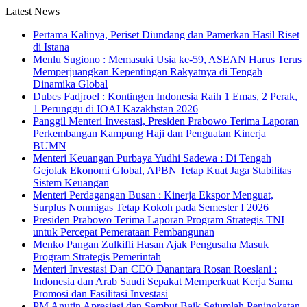
Latest News
Pertama Kalinya, Periset Diundang dan Pamerkan Hasil Riset
di Istana
Menlu Sugiono : Memasuki Usia ke-59, ASEAN Harus Terus
Memperjuangkan Kepentingan Rakyatnya di Tengah
Dinamika Global
Dubes Fadjroel : Kontingen Indonesia Raih 1 Emas, 2 Perak,
1 Perunggu di IOAI Kazakhstan 2026
Panggil Menteri Investasi, Presiden Prabowo Terima Laporan
Perkembangan Kampung Haji dan Penguatan Kinerja
BUMN
Menteri Keuangan Purbaya Yudhi Sadewa : Di Tengah
Gejolak Ekonomi Global, APBN Tetap Kuat Jaga Stabilitas
Sistem Keuangan
Menteri Perdagangan Busan : Kinerja Ekspor Menguat,
Surplus Nonmigas Tetap Kokoh pada Semester I 2026
Presiden Prabowo Terima Laporan Program Strategis TNI
untuk Percepat Pemerataan Pembangunan
Menko Pangan Zulkifli Hasan Ajak Pengusaha Masuk
Program Strategis Pemerintah
Menteri Investasi Dan CEO Danantara Rosan Roeslani :
Indonesia dan Arab Saudi Sepakat Memperkuat Kerja Sama
Promosi dan Fasilitasi Investasi
PM Anutin Apresiasi dan Sambut Baik Sejumlah Peningkatan