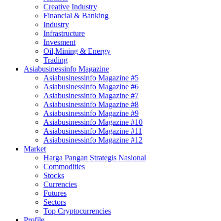
Creative Industry
Financial & Banking
Industry
Infrastructure
Invesment
Oil,Mining & Energy
Trading
Asiabusinessinfo Magazine
Asiabusinessinfo Magazine #5
Asiabusinessinfo Magazine #6
Asiabusinessinfo Magazine #7
Asiabusinessinfo Magazine #8
Asiabusinessinfo Magazine #9
Asiabusinessinfo Magazine #10
Asiabusinessinfo Magazine #11
Asiabusinessinfo Magazine #12
Market
Harga Pangan Strategis Nasional
Commodities
Stocks
Currencies
Futures
Sectors
Top Cryptocurrencies
Profile