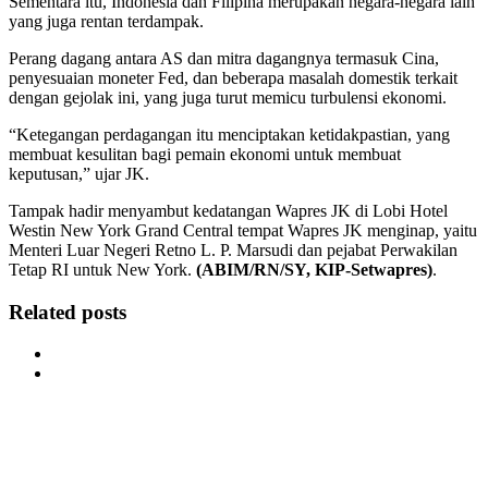
Sementara itu, Indonesia dan Filipina merupakan negara-negara lain
yang juga rentan terdampak.
Perang dagang antara AS dan mitra dagangnya termasuk Cina,
penyesuaian moneter Fed, dan beberapa masalah domestik terkait
dengan gejolak ini, yang juga turut memicu turbulensi ekonomi.
“Ketegangan perdagangan itu menciptakan ketidakpastian, yang
membuat kesulitan bagi pemain ekonomi untuk membuat
keputusan,” ujar JK.
Tampak hadir menyambut kedatangan Wapres JK di Lobi Hotel
Westin New York Grand Central tempat Wapres JK menginap, yaitu
Menteri Luar Negeri Retno L. P. Marsudi dan pejabat Perwakilan
Tetap RI untuk New York.
(ABIM/RN/SY, KIP-Setwapres)
.
Related posts