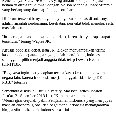
Rencananya, SMU PBB ke-73 yang dihadiri oleh para kepala
negara di dunia ini, diawali dengan Nelson Mandela Peace Summit,
yang berlangsung dari pagi hingga sore hari.
Di forum tersebut banyak agenda yang akan dibahas di antaranya
adalah masalah perdamaian, kesehatan, penyakit tidak menular, serta
masalah perempuan.
“Itu berbagai masalah akan dilontarkan, karena banyak rapat-rapat
tersendiri,” terang Wapres JK.
Khusus pada sesi debat, kata JK, ia akan menyampaikan terima
kasih kepada negara-negara yang telah mendukung Indonesia
sehingga terpilih menjadi anggota tidak tetap Dewan Keamanan
(DK) PBB.
“Bagi saya ingin mengucapkan terima kasih kepada teman-teman
negara lain, karena Indonesia menjadi anggota tidak tetap DK
PBB,” tuturnya.
Sementara diskusi di Tuft University, Massachusettes, Boston,
Jum’at, 21 Setember 2018 lalu, JK memaparkan mengenai
‘Menavigasi Gejolak’ yakni Pengalaman Indonesia yang mengupas
masalah ekonomi global dan bagaimana Indonesia menanganinya
hingga situasi ekonomi Indonesia saat ini.