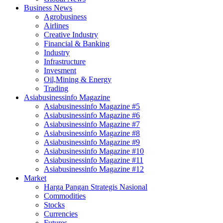
Business News
Agrobusiness
Airlines
Creative Industry
Financial & Banking
Industry
Infrastructure
Invesment
Oil,Mining & Energy
Trading
Asiabusinessinfo Magazine
Asiabusinessinfo Magazine #5
Asiabusinessinfo Magazine #6
Asiabusinessinfo Magazine #7
Asiabusinessinfo Magazine #8
Asiabusinessinfo Magazine #9
Asiabusinessinfo Magazine #10
Asiabusinessinfo Magazine #11
Asiabusinessinfo Magazine #12
Market
Harga Pangan Strategis Nasional
Commodities
Stocks
Currencies
Futures