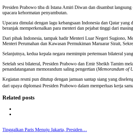
Presiden Prabowo tiba di Istana Amiri Diwan dan disambut langsun
upacara kehormatan penyambutan.
Upacara dimulai dengan lagu kebangsaan Indonesia dan Qatar yang 
beranjak memperkenalkan para menteri dan pejabat tinggi dari masin
Dari pihak Indonesia, tampak hadir Menteri Luar Negeri Sugiono, Me
Menteri Perumahan dan Kawasan Permukiman Maruarar Sirait, Sekret
Selanjutnya, kedua kepala negara memimpin pertemuan bilateral yang t
Setelah sesi bilateral, Presiden Prabowo dan Emir Sheikh Tamim mela
penandatanganan memorandum saling pengertian (
Memorandum of U
Kegiatan resmi pun ditutup dengan jamuan santap siang yang disele
dari upaya diplomasi Presiden Prabowo dalam memperluas kerja sama
Related posts
Tinggalkan Paris Menuju Jakarta, Presiden…