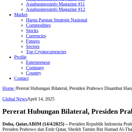
Asiabusinessinfo Magazine #11
Asiabusinessinfo Magazine #12
Market
Harga Pangan Strategis Nasional
Commodities
Stocks
Currencies
Futures
Sectors
Top Cryptocurrencies
Profile
Enterpreneur
Company
Country
Contact
Home
/
Pererat Hubungan Bilateral, Presiden Prabowo Disambut Hang
Global News
April 14, 2025
Pererat Hubungan Bilateral, Presiden Pr
Doha, Qatar,ABIM (14/4/2025) –
Presiden Republik Indonesia Prab
Presiden Prabowo dan Emir Qatar, Sheikh Tamim Bin Hamad Al-Than