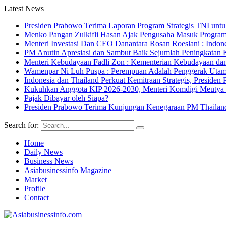
Latest News
Presiden Prabowo Terima Laporan Program Strategis TNI unt
Menko Pangan Zulkifli Hasan Ajak Pengusaha Masuk Program 
Menteri Investasi Dan CEO Danantara Rosan Roeslani : Indone
PM Anutin Apresiasi dan Sambut Baik Sejumlah Peningkatan K
Menteri Kebudayaan Fadli Zon : Kementerian Kebudayaan da
Wamenpar Ni Luh Puspa : Perempuan Adalah Penggerak Utama
Indonesia dan Thailand Perkuat Kemitraan Strategis, Presi
Kukuhkan Anggota KIP 2026-2030, Menteri Komdigi Meutya Ha
Pajak Dibayar oleh Siapa?
Presiden Prabowo Terima Kunjungan Kenegaraan PM Thailan
Search for:
Home
Daily News
Business News
Asiabusinessinfo Magazine
Market
Profile
Contact