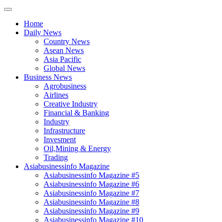
Home
Daily News
Country News
Asean News
Asia Pacific
Global News
Business News
Agrobusiness
Airlines
Creative Industry
Financial & Banking
Industry
Infrastructure
Invesment
Oil,Mining & Energy
Trading
Asiabusinessinfo Magazine
Asiabusinessinfo Magazine #5
Asiabusinessinfo Magazine #6
Asiabusinessinfo Magazine #7
Asiabusinessinfo Magazine #8
Asiabusinessinfo Magazine #9
Asiabusinessinfo Magazine #10