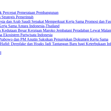
uk Percepat Pemerataan Pembangunan
Strategis Pemerintah
sia dan Arab Saudi Sepakat Memperkuat Kerja Sama Promosi dan Fasili
erja Sama Antara Indonesia-Thailand
n Kedutaan Besar Kerajaan Maroko Jembatani Peradaban Lewat Mala
 Ekosistem Pariwisata Indonesia
den Prabowo dan PM Anutin Saksikan Penunjukan Dokumen Kerja Sama
fid: Deepfake dan Hoaks Jadi Tantangan Baru bagi Keterbukaan In
d