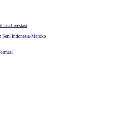
tasi Investasi
m Seni Indonesia-Maroko
formasi