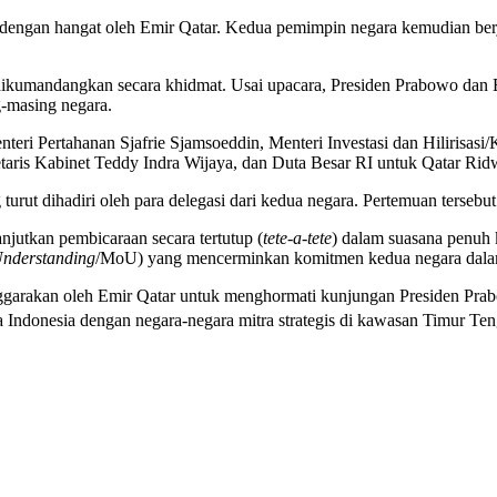
g dengan hangat oleh Emir Qatar. Kedua pemimpin negara kemudian be
dikumandangkan secara khidmat. Usai upacara, Presiden Prabowo dan 
g-masing negara.
nteri Pertahanan Sjafrie Sjamsoeddin, Menteri Investasi dan Hiliris
aris Kabinet Teddy Indra Wijaya, dan Duta Besar RI untuk Qatar Rid
urut dihadiri oleh para delegasi dari kedua negara. Pertemuan tersebu
njutkan pembicaraan secara tertutup (
tete-a-tete
) dalam suasana penuh 
nderstanding
/MoU) yang mencerminkan komitmen kedua negara dalam 
nggarakan oleh Emir Qatar untuk menghormati kunjungan Presiden Prab
 Indonesia dengan negara-negara mitra strategis di kawasan Timur Ten