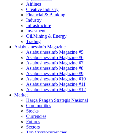
Airlines
Creative Industry
Financial & Banking
Industry
Infrastructure
Invesment
Oil,Mining & Energy
Trading
Asiabusinessinfo Magazine
Asiabusinessinfo Magazine #5
Asiabusinessinfo Magazine #6
Asiabusinessinfo Magazine #7
Asiabusinessinfo Magazine #8
Asiabusinessinfo Magazine #9
Asiabusinessinfo Magazine #10
Asiabusinessinfo Magazine #11
Asiabusinessinfo Magazine #12
Market
Harga Pangan Strategis Nasional
Commodities
Stocks
Currencies
Futures
Sectors
Top Cryptocurrencies