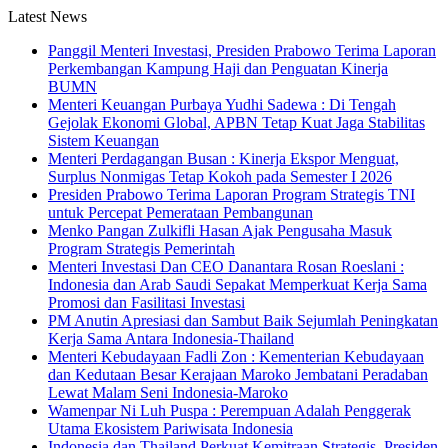
Latest News
Panggil Menteri Investasi, Presiden Prabowo Terima Laporan
Perkembangan Kampung Haji dan Penguatan Kinerja
BUMN
Menteri Keuangan Purbaya Yudhi Sadewa : Di Tengah
Gejolak Ekonomi Global, APBN Tetap Kuat Jaga Stabilitas
Sistem Keuangan
Menteri Perdagangan Busan : Kinerja Ekspor Menguat,
Surplus Nonmigas Tetap Kokoh pada Semester I 2026
Presiden Prabowo Terima Laporan Program Strategis TNI
untuk Percepat Pemerataan Pembangunan
Menko Pangan Zulkifli Hasan Ajak Pengusaha Masuk
Program Strategis Pemerintah
Menteri Investasi Dan CEO Danantara Rosan Roeslani :
Indonesia dan Arab Saudi Sepakat Memperkuat Kerja Sama
Promosi dan Fasilitasi Investasi
PM Anutin Apresiasi dan Sambut Baik Sejumlah Peningkatan
Kerja Sama Antara Indonesia-Thailand
Menteri Kebudayaan Fadli Zon : Kementerian Kebudayaan
dan Kedutaan Besar Kerajaan Maroko Jembatani Peradaban
Lewat Malam Seni Indonesia-Maroko
Wamenpar Ni Luh Puspa : Perempuan Adalah Penggerak
Utama Ekosistem Pariwisata Indonesia
Indonesia dan Thailand Perkuat Kemitraan Strategis, Presiden