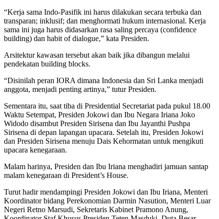
“Kerja sama Indo-Pasifik ini harus dilakukan secara terbuka dan
transparan; inklusif; dan menghormati hukum internasional. Kerja
sama ini juga harus didasarkan rasa saling percaya (confidence
building) dan habit of dialogue,” kata Presiden.
Arsitektur kawasan tersebut akan baik jika dibangun melalui
pendekatan building blocks.
“Disinilah peran IORA dimana Indonesia dan Sri Lanka menjadi
anggota, menjadi penting artinya,” tutur Presiden.
Sementara itu, saat tiba di Presidential Secretariat pada pukul 18.00
Waktu Setempat, Presiden Jokowi dan Ibu Negara Iriana Joko
Widodo disambut Presiden Sirisena dan Ibu Jayanthi Pushpa
Sirisena di depan lapangan upacara. Setelah itu, Presiden Jokowi
dan Presiden Sirisena menuju Dais Kehormatan untuk mengikuti
upacara kenegaraan.
Malam harinya, Presiden dan Ibu Iriana menghadiri jamuan santap
malam kenegaraan di President’s House.
Turut hadir mendampingi Presiden Jokowi dan Ibu Iriana, Menteri
Koordinator bidang Perekonomian Darmin Nasution, Menteri Luar
Negeri Retno Marsudi, Sekretaris Kabinet Pramono Anung,
Koordinator Staf Khusus Presiden Teten Masduki, Duta Besar