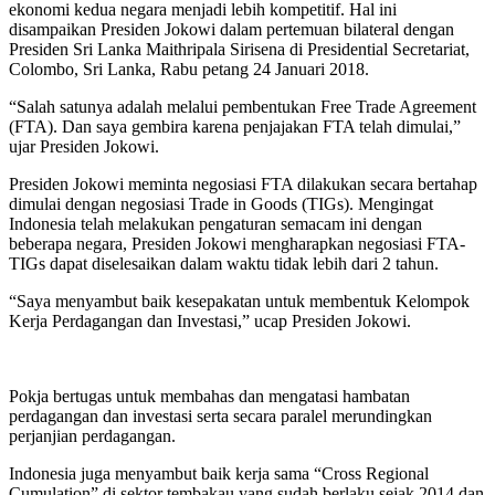
ekonomi kedua negara menjadi lebih kompetitif. Hal ini
disampaikan Presiden Jokowi dalam pertemuan bilateral dengan
Presiden Sri Lanka Maithripala Sirisena di Presidential Secretariat,
Colombo, Sri Lanka, Rabu petang 24 Januari 2018.
“Salah satunya adalah melalui pembentukan Free Trade Agreement
(FTA). Dan saya gembira karena penjajakan FTA telah dimulai,”
ujar Presiden Jokowi.
Presiden Jokowi meminta negosiasi FTA dilakukan secara bertahap
dimulai dengan negosiasi Trade in Goods (TIGs). Mengingat
Indonesia telah melakukan pengaturan semacam ini dengan
beberapa negara, Presiden Jokowi mengharapkan negosiasi FTA-
TIGs dapat diselesaikan dalam waktu tidak lebih dari 2 tahun.
“Saya menyambut baik kesepakatan untuk membentuk Kelompok
Kerja Perdagangan dan Investasi,” ucap Presiden Jokowi.
Pokja bertugas untuk membahas dan mengatasi hambatan
perdagangan dan investasi serta secara paralel merundingkan
perjanjian perdagangan.
Indonesia juga menyambut baik kerja sama “Cross Regional
Cumulation” di sektor tembakau yang sudah berlaku sejak 2014 dan