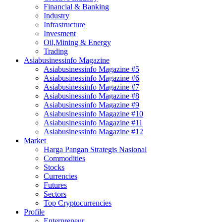
Financial & Banking
Industry
Infrastructure
Invesment
Oil,Mining & Energy
Trading
Asiabusinessinfo Magazine
Asiabusinessinfo Magazine #5
Asiabusinessinfo Magazine #6
Asiabusinessinfo Magazine #7
Asiabusinessinfo Magazine #8
Asiabusinessinfo Magazine #9
Asiabusinessinfo Magazine #10
Asiabusinessinfo Magazine #11
Asiabusinessinfo Magazine #12
Market
Harga Pangan Strategis Nasional
Commodities
Stocks
Currencies
Futures
Sectors
Top Cryptocurrencies
Profile
Enterpreneur