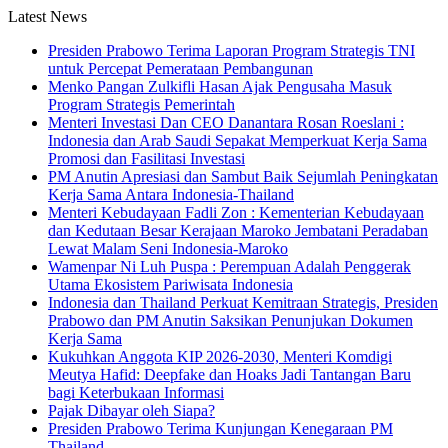
Latest News
Presiden Prabowo Terima Laporan Program Strategis TNI
untuk Percepat Pemerataan Pembangunan
Menko Pangan Zulkifli Hasan Ajak Pengusaha Masuk
Program Strategis Pemerintah
Menteri Investasi Dan CEO Danantara Rosan Roeslani :
Indonesia dan Arab Saudi Sepakat Memperkuat Kerja Sama
Promosi dan Fasilitasi Investasi
PM Anutin Apresiasi dan Sambut Baik Sejumlah Peningkatan
Kerja Sama Antara Indonesia-Thailand
Menteri Kebudayaan Fadli Zon : Kementerian Kebudayaan
dan Kedutaan Besar Kerajaan Maroko Jembatani Peradaban
Lewat Malam Seni Indonesia-Maroko
Wamenpar Ni Luh Puspa : Perempuan Adalah Penggerak
Utama Ekosistem Pariwisata Indonesia
Indonesia dan Thailand Perkuat Kemitraan Strategis, Presiden
Prabowo dan PM Anutin Saksikan Penunjukan Dokumen
Kerja Sama
Kukuhkan Anggota KIP 2026-2030, Menteri Komdigi
Meutya Hafid: Deepfake dan Hoaks Jadi Tantangan Baru
bagi Keterbukaan Informasi
Pajak Dibayar oleh Siapa?
Presiden Prabowo Terima Kunjungan Kenegaraan PM
Thailand