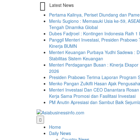
Latest News
Pertama Kalinya, Periset Diundang dan Pamerk
Menlu Sugiono : Memasuki Usia ke-59, ASEA
Tengah Dinamika Global
Dubes Fadjroel : Kontingen Indonesia Raih 1
Panggil Menteri Investasi, Presiden Prabo
Kinerja BUMN
Menteri Keuangan Purbaya Yudhi Sadewa : D
Stabilitas Sistem Keuangan
Menteri Perdagangan Busan : Kinerja Ekspor
2026
Presiden Prabowo Terima Laporan Program 
Menko Pangan Zulkifli Hasan Ajak Pengusah
Menteri Investasi Dan CEO Danantara Rosan 
Kerja Sama Promosi dan Fasilitasi Investasi
PM Anutin Apresiasi dan Sambut Baik Sejuml
Home
Daily News
Country News