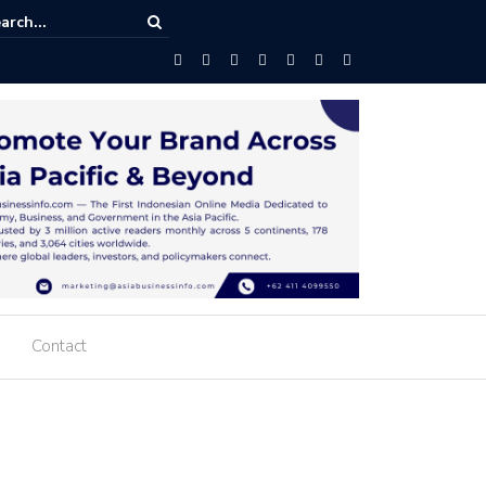
Perdagangan Busan : Kinerja Ekspor Menguat, Surplus Nonmigas Tetap
da Semester I 2026
Contact