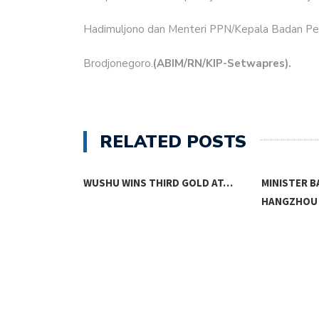
Hadimuljono dan Menteri PPN/Kepala Badan P
Brodjonegoro.
(ABIM/RN/KIP-Setwapres).
RELATED POSTS
D GOLD AT…
MINISTER BASUKI HONOURS
WAPRES JU
HANGZHOU ASIAN…
INASGOC…