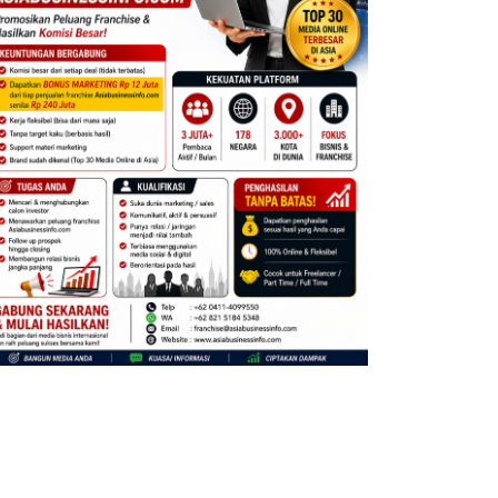
SES GELAR ASIAN GAMES
DIWARNAI HUJAN, ‘CLOSING
8,…
CEREMONY’ ASIAN…