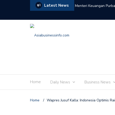
Latest News
rabowo Terima Laporan Perkembangan
Menteri Keuangan Purba
BUMN
Tetap Kuat Jaga Stabili
Home
Daily News
Business News
Home
/
Wapres Jusuf Kalla: Indonesia Optimis Ra