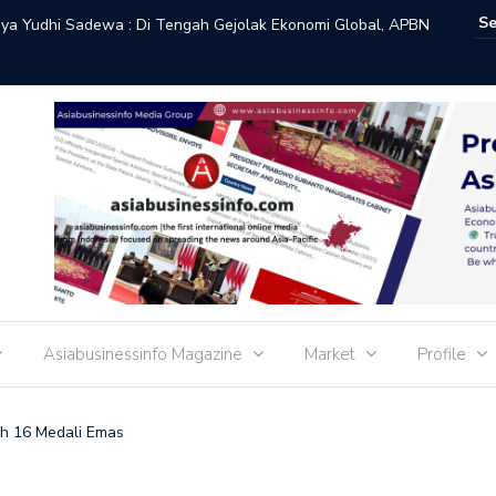
ya Yudhi Sadewa : Di Tengah Gejolak Ekonomi Global, APBN
Menteri 
tas Sistem Keuangan
Kokoh pa
Asiabusinessinfo Magazine
Market
Profile
ih 16 Medali Emas